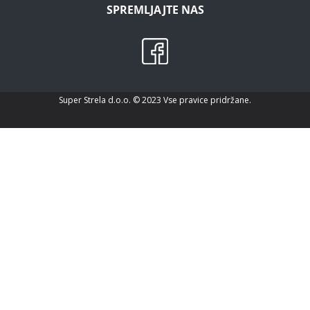
SPREMLJAJTE NAS
Super Strela d.o.o. © 2023 Vse pravice pridržane.