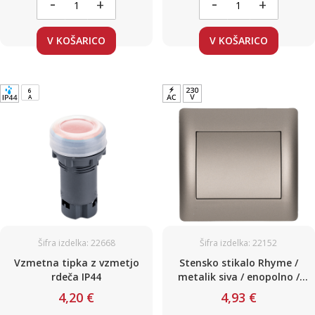
-
-
+
+
V KOŠARICO
V KOŠARICO
6
A
Šifra izdelka: 22668
Šifra izdelka: 22152
Vzmetna tipka z vzmetjo
Stensko stikalo Rhyme /
rdeča IP44
metalik siva / enopolno /
220V / 10A
4,20 €
4,93 €