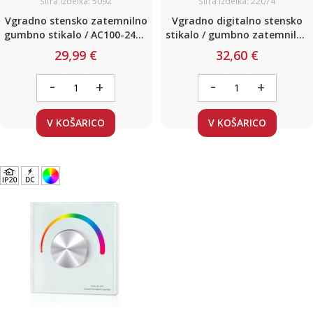
Šifra izdelka: 5092
Šifra izdelka: 22074
Vgradno stensko zatemnilno
Vgradno digitalno stensko
gumbno stikalo / AC100-240V
stikalo / gumbno zatemnilno
/ max 288W / Črne barve
z daljincem / AC100-240V /
29,99 €
32,60 €
max 500W / Bele barve
-
-
+
+
V KOŠARICO
V KOŠARICO