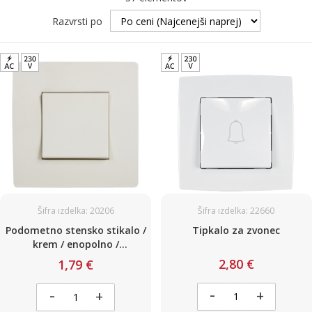
Razvrsti po
Šifra izdelka: 20206
Šifra izdelka: 22660
Podometno stensko stikalo /
Tipkalo za zvonec
krem / enopolno /
standardno 230V / 10A
2,80 €
1,79 €
-
-
+
+