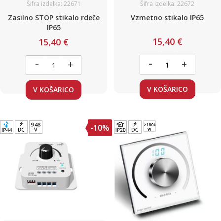
Šifra izdelka: 22671
Šifra izdelka: 22672
Zasilno STOP stikalo rdeče
Vzmetno stikalo IP65
IP65
15,40 €
15,40 €
-
-
+
+
V KOŠARICO
V KOŠARICO
>180W
-10%
W