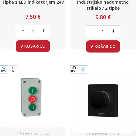
Tipka z LED indikatorjem 24V
Industrijsko nadometno
stikalo / 2 tipke
7,50 €
9,80 €
-
-
+
+
V KOŠARICO
V KOŠARICO
6
A
Šifra izdelka: 22662
Šifra izdelka: 22981