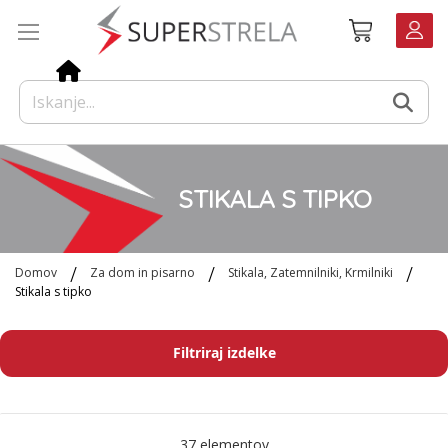
Preskoči
Košarica
na
vsebino
STIKALA S TIPKO
Domov
Za dom in pisarno
Stikala, Zatemnilniki, Krmilniki
Stikala s tipko
Filtriraj izdelke
37
elementov