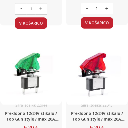
-
-
+
+
V KOŠARICO
V KOŠARICO
Šifra izdelka: 22044
Šifra izdelka: 22045
Preklopno 12/24V stikalo /
Preklopno 12/24V stikalo /
Top Gun style / max 20A,
Top Gun style / max 20A,
ZELENO
RDEČ
6,20 €
6,20 €