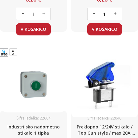
-
-
+
+
V KOŠARICO
V KOŠARICO
6
A
Šifra izdelka: 22664
Šifra izdelka: 22046
Industrijsko nadometno
Preklopno 12/24V stikalo /
stikalo 1 tipka
Top Gun style / max 20A,