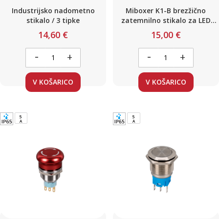
Industrijsko nadometno
Miboxer K1-B brezžično
stikalo / 3 tipke
zatemnilno stikalo za LED
svetila
14,60 €
15,00 €
-
-
+
+
V KOŠARICO
V KOŠARICO
5
5
A
A