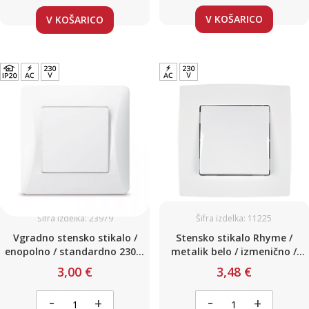
V KOŠARICO
V KOŠARICO
Šifra izdelka: 23979
Šifra izdelka: 11225
Vgradno stensko stikalo /
Stensko stikalo Rhyme /
enopolno / standardno 230V,
metalik belo / izmenično /
bela barva
220V / 10A
3,00 €
3,48 €
-
-
+
+