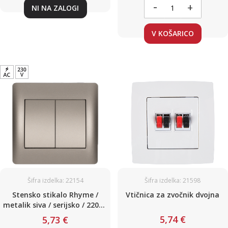
-
+
NI NA ZALOGI
V KOŠARICO
Šifra izdelka: 22154
Šifra izdelka: 21598
Stensko stikalo Rhyme /
Vtičnica za zvočnik dvojna
metalik siva / serijsko / 220V /
10A
5,74 €
5,73 €