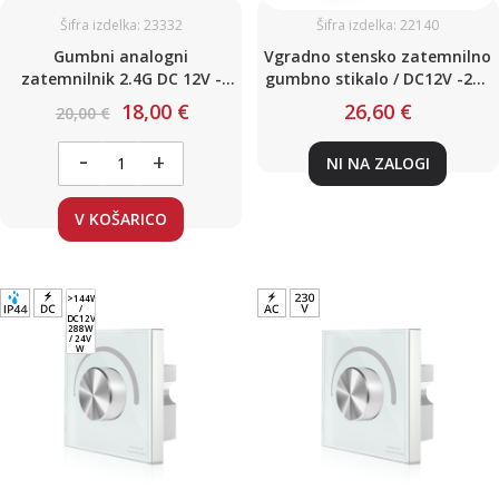
Šifra izdelka: 23332
Šifra izdelka: 22140
Gumbni analogni
Vgradno stensko zatemnilno
zatemnilnik 2.4G DC 12V -
gumbno stikalo / DC12V -24V
48V / Zatemnilno stikalo 8.5A
/ 180W Bele barve
18,00 €
26,60 €
20,00 €
-
+
NI NA ZALOGI
V KOŠARICO
>144W
/
DC12V,
288W
/ 24V
W