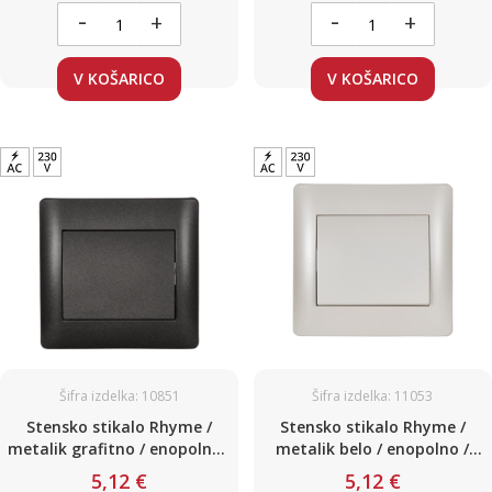
-
-
+
+
V KOŠARICO
V KOŠARICO
Šifra izdelka: 10851
Šifra izdelka: 11053
Stensko stikalo Rhyme /
Stensko stikalo Rhyme /
metalik grafitno / enopolno /
metalik belo / enopolno /
220V / 10A
220V / 10A
5,12 €
5,12 €