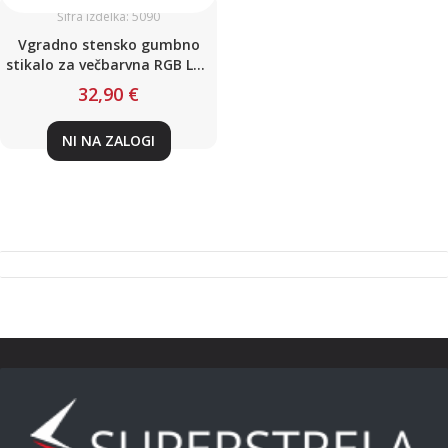
Šifra izdelka: 5090
Vgradno stensko gumbno
stikalo za večbarvna RGB LED
svetila / DC12V - 24V / max
32,90 €
144W/288W / Bele barve
NI NA ZALOGI