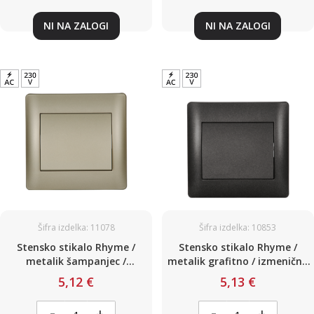
NI NA ZALOGI
NI NA ZALOGI
Šifra izdelka: 11078
Šifra izdelka: 10853
Stensko stikalo Rhyme /
Stensko stikalo Rhyme /
metalik šampanjec /
metalik grafitno / izmenično
enopolno / 220V / 10A
/ 220V / 10A
5,12 €
5,13 €
-
-
+
+