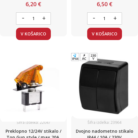
MODRO
6,20 €
6,50 €
-
-
+
+
V KOŠARICO
V KOŠARICO
Šifra izdelka: 22047
Šifra izdelka: 23964
Preklopno 12/24V stikalo /
Dvojno nadometno stikalo
Top Gun style / max 20A,
IP44 / 10A / 230V