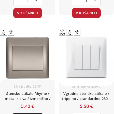
V KOŠARICO
V KOŠARICO
Šifra izdelka: 22151
Šifra izdelka: 23976
Stensko stikalo Rhyme /
Vgradno stensko stikalo /
metalik siva / izmenično /
tripolno / standardno 230V,
220V / 10A
bela barva
5,40 €
5,50 €