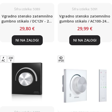
Šifra izdelka: 5089
Šifra izdelka: 5091
Vgradno stensko zatemnilno
Vgradno stensko zatemnilno
gumbno stikalo / DC12V - 24V
gumbno stikalo / AC100-240V
/ max 144W/288W / Bele
/ max 288W / Bele barve
29,80 €
29,99 €
barve
NI NA ZALOGI
NI NA ZALOGI