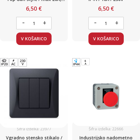
ORANŽNO
6,50 €
6,50 €
-
-
+
+
V KOŠARICO
V KOŠARICO
6
A
Šifra izdelka: 23977
Šifra izdelka: 22666
Vgradno stensko stikalo /
Industrijsko nadometno