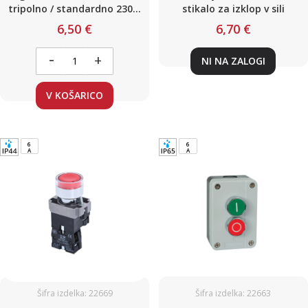
tripolno / standardno 230V,
stikalo za izklop v sili
grafitno črna
6,50 €
6,70 €
-
+
NI NA ZALOGI
V KOŠARICO
6
6
A
A
Šifra izdelka: 22669
Šifra izdelka: 22663