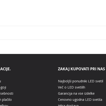
ACIJE.
ZAKAJ KUPOVATI PRI NAS
u
Najboljši ponudniki LED svetil
ogoji
Več o LED svetilih
asebnosti
Garancija na vse izdelke
 plačilo
Cenovno ugodna LED svetila
delkov
Hitra dostava