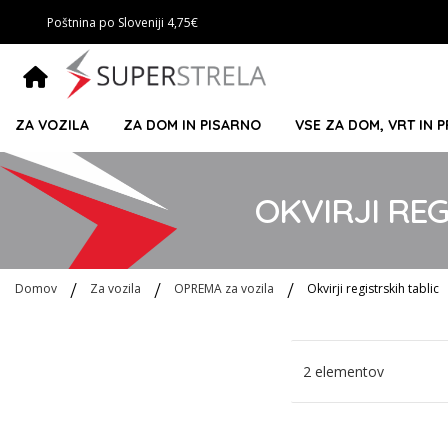
Poštnina po Sloveniji 4,75€
ZA VOZILA
ZA DOM IN PISARNO
VSE ZA DOM, VRT IN 
OKVIRJI REG
Domov
Za vozila
OPREMA za vozila
Okvirji registrskih tablic
2
elementov