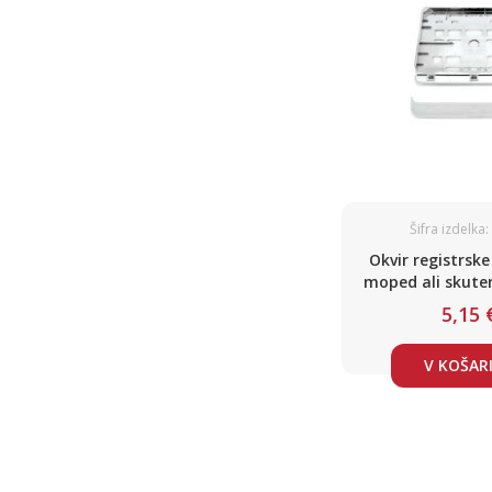
Šifra izdelka
Okvir registrske
moped ali skuter
kroma (glej d
5,15 
V KOŠAR