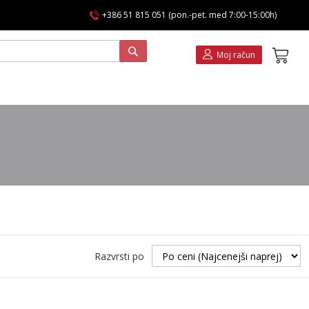
+386 51 815 051 (pon.-pet. med 7:00-15:00h)
Koša
Moj račun
Razvrsti po