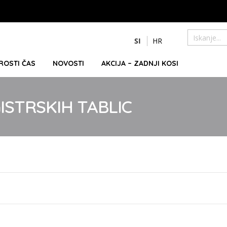
Preskoči
SI
HR
na
Iskanje
vsebino
PROSTI ČAS
NOVOSTI
AKCIJA – ZADNJI KOSI
ISTRSKIH TABLIC