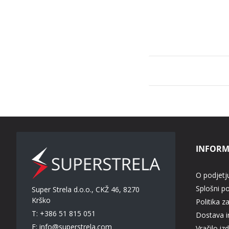
INFORM
O podjetj
Splošni p
Super Strela d.o.o., CKŽ 46, 8270
Krško
Politika z
T: +386 51 815 051
Dostava in
E:
info@superstrela.com
Vračilo iz