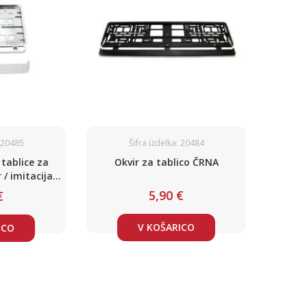
: 20485
Šifra izdelka: 20484
 tablice za
Okvir za tablico ČRNA
 / imitacija
imenzijo)
5,90 €
€
V KOŠARICO
ICO