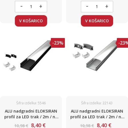
-
-
+
+
V KOŠARICO
V KOŠARICO
-23%
-23
Šifra izdelka: 5546
Šifra izdelka: 22143
ALU nadgradni ELOKSIRAN
ALU nadgradni ELOKSIRAN
profil za LED trak / 2m / na
profil za LED trak / 2m / na
klik / komplet / 17,1 x 8mm /
klik / komplet / 17,1 x 8mm (
8,40 €
8,40 €
10,98 €
10,98 €