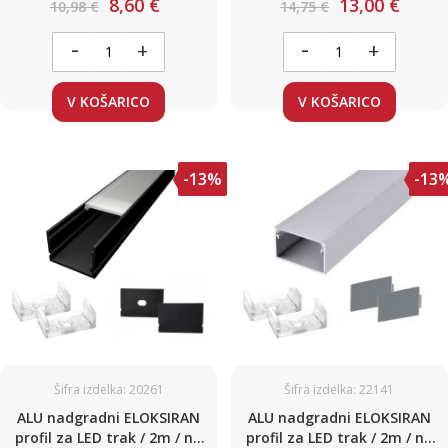
8,60 €
13,00 €
10,98 €
14,75 €
-
-
+
+
V KOŠARICO
V KOŠARICO
-13%
-13
Šifra izdelka: 20261
Šifra izdelka: 22141
ALU nadgradni ELOKSIRAN
ALU nadgradni ELOKSIRAN
profil za LED trak / 2m / na
profil za LED trak / 2m / na