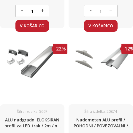
ČRN
BELI )
-
-
+
+
V KOŠARICO
V KOŠARICO
-22%
-12
Šifra izdelka: 5667
Šifra izdelka: 20874
ALU nadgradni ELOKSIRAN
Nadometen ALU profil /
profil za LED trak / 2m / na
POHODNI / POVEZOVALNI /
klik / komplet / 17,1 x 8mm
mlečen pokrov / 2m