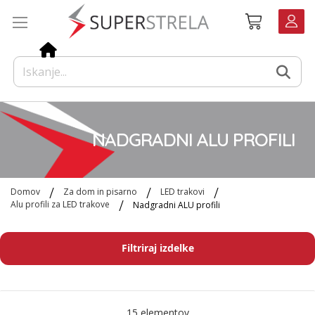
Preskoči
Košarica
na
vsebino
NADGRADNI ALU PROFILI
Domov
Za dom in pisarno
LED trakovi
Alu profili za LED trakove
Nadgradni ALU profili
Filtriraj izdelke
15
elementov