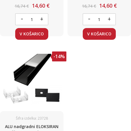
klik / komplet / 30 x 20mm /
klik / komplet / 30 x 20mm /
14,60 €
14,60 €
16,74 €
16,74 €
ČRN
BELI
-
-
+
+
V KOŠARICO
V KOŠARICO
-14%
Šifra izdelka: 23728
ALU nadgradni ELOKSIRAN