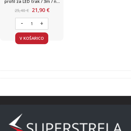
profil za LED trak / 3m / na
klik / komplet / 30 x 20mm /
21,90 €
25,40 €
ČRN
-
+
V KOŠARICO