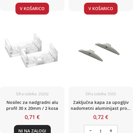
V KOŠARICO
V KOŠARICO
Šifra izdelka: 20262
Šifra izdelka: 5555
Nosilec za nadgradni alu
Zaključna kapa za upogljiv
profil 30 x 20mm / 2 kosa
nadometni aluminijast profil
za LED trak / 2m / na klik /
0,71 €
0,72 €
17,3 x 3,8mm / 2 kosa
-
+
NI NA ZALOGI