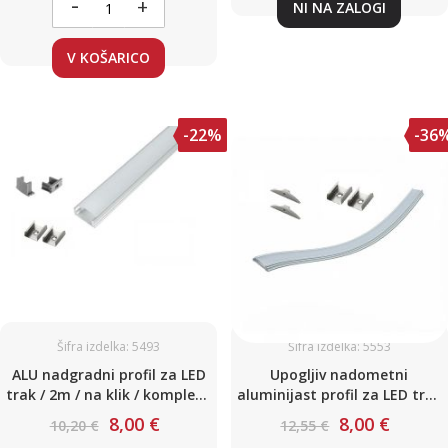
-
+
NI NA ZALOGI
V KOŠARICO
-22%
-36
Šifra izdelka: 5493
Šifra izdelka: 5553
ALU nadgradni profil za LED
Upogljiv nadometni
trak / 2m / na klik / komplet /
aluminijast profil za LED trak
15 x 6mm
/ 2m / na klik / 17,3 x 3,8mm
8,00 €
8,00 €
10,20 €
12,55 €