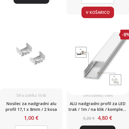
V KOŠARICO
-8
Šifra izdelka: 5548
Šifra izdelka: 5494
Nosilec za nadgradni alu
ALU nadgradni profil za LED
profil 17,1 x 8mm / 2 kosa
trak / 1m / na klik / komplet /
15 x 6mm
1,00 €
4,80 €
5,20 €