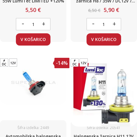
55W LumiTec LIMITED +120%
žarnica H8 / 35W / DC12V /
(White / Blue - xenon)
5,50 €
5,90 €
6,50 €
-
-
+
+
V KOŠARICO
V KOŠARICO
-14%
Šifra izdelka: 2449
Šifra izdelka: 20541
Avtomobilska halogenska
Halogenska žarnica H11 12V