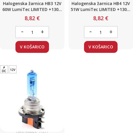
Halogenska žarnica HB3 12V
Halogenska žarnica HB4 12V
60W LumiTec LIMITED +130%
51W LumiTec LIMITED +130%
/ 2kosa
/ 2kosa
8,82 €
8,82 €
-
-
+
+
V KOŠARICO
V KOŠARICO
Šifra izdelka: 21611