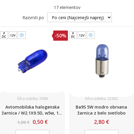
17
elementov
Razvrsti po
-50%
Šifra izdelka: 5088
Šifra izdelka: 22402
Avtomobilska halogenska
Ba9S 5W modro obrvana
žarnica / W2.1X9.5D, w5w, 194
žarnica z belo svetlobo
/ 5W / DC12V / White / (Blue -
0,50 €
2,80 €
1,00 €
xenon barva 8000K).