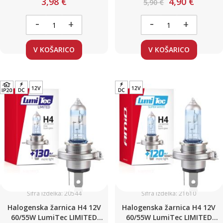
3,98 €
4,90 €
5,90 €
-
-
+
+
V KOŠARICO
V KOŠARICO
Šifra izdelka: 20544
Šifra izdelka: 21610
Halogenska žarnica H4 12V
Halogenska žarnica H4 12V
60/55W LumiTec LIMITED
60/55W LumiTec LIMITED