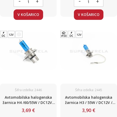
-
-
+
+
V KOŠARICO
V KOŠARICO
Šifra izdelka: 2446
Šifra izdelka: 2445
Avtomobilska halogenska
Avtomobilska halogenska
žarnica H4 /60/55W / DC12V /
žarnica H3 / 55W / DC12V /
(White / Blue - xenon)
(White / Blue - xenon)
3,69 €
3,90 €