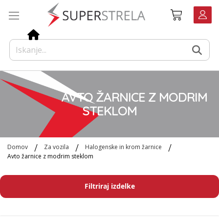
Preskoči
Košarica
na
vsebino
AVTO ŽARNICE Z MODRIM
STEKLOM
Domov
Za vozila
Halogenske in krom žarnice
Avto žarnice z modrim steklom
Filtriraj izdelke