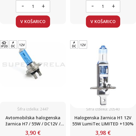
-
-
+
+
V KOŠARICO
V KOŠARICO
Šifra izdelka: 2447
Šifra izdelka: 20540
Avtomobilska halogenska
Halogenska žarnica H1 12V
žarnica H7 / 55W / DC12V /
55W LumiTec LIMITED +130%
(White / Blue - xenon)
3,90 €
3,98 €