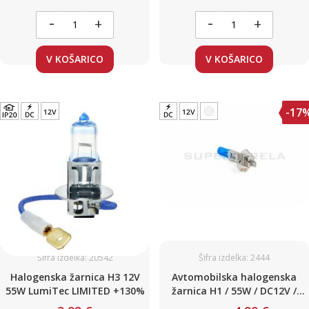
-
-
+
+
V KOŠARICO
V KOŠARICO
-17
Šifra izdelka: 20542
Šifra izdelka: 2444
Halogenska žarnica H3 12V
Avtomobilska halogenska
55W LumiTec LIMITED +130%
žarnica H1 / 55W / DC12V /
(White / Blue - xenon)