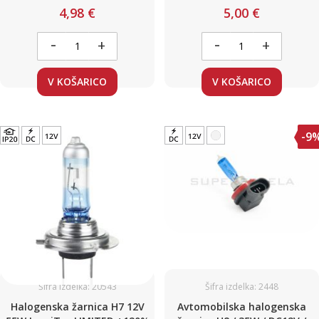
+130%
+120%
4,98 €
5,00 €
-
-
+
+
V KOŠARICO
V KOŠARICO
-9
Šifra izdelka: 20543
Šifra izdelka: 2448
Halogenska žarnica H7 12V
Avtomobilska halogenska