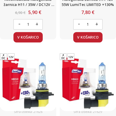
žarnica H11 / 35W / DC12V /
55W LumiTec LIMITED +130%
(White / Blue - xenon)
5,90 €
7,80 €
6,90 €
-
-
+
+
V KOŠARICO
V KOŠARICO
Šifra izdelka: 21628
Šifra izdelka: 21629