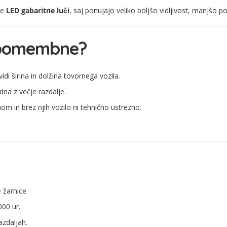
le
LED gabaritne luči
, saj ponujajo veliko boljšo vidljivost, manjšo p
i pomembne?
idi širina in dolžina tovornega vozila.
dna z večje razdalje.
om in brez njih vozilo ni tehnično ustrezno.
 žarnice.
000 ur.
azdaljah.