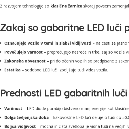
Z razvojem tehnologije so
klasične žarnice
skoraj povsem zamenja
Zakaj so gabaritne LED luč
Označujejo vozilo v temi in slabši vidljivosti
– na cesti se jasno v
Povečujejo varnost
– preprečujejo nesreče in trke, saj so vozila vi
Zakonska obveznost
– pri določenih vozilih so predpisane z zakon
Estetika
– sodobne LED luči izboljšajo tudi videz vozila.
Prednosti LED gabaritnih luči
Varčnost
– LED diode porabijo bistveno manj energije kot klasične
Dolga življenjska doba
– kakovostne LED luči delujejo tudi do 50.
Boljša vidljivost
– močna in čista svetloba je vidna tudi na večjih r