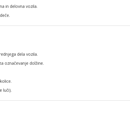
 in delovna vozila.
rdeče.
ednjega dela vozila.
za označevanje dolžine.
kolice.
 luči).