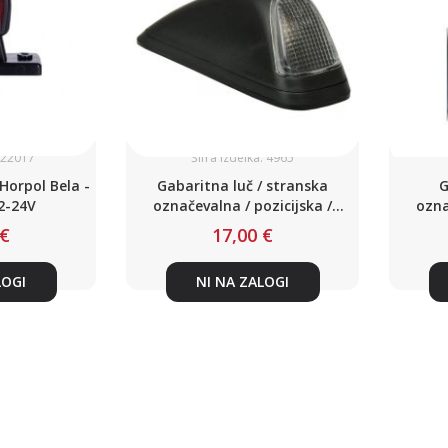
: 22017
Šifra izdelka: 4965
Horpol Bela -
Gabaritna luč / stranska
G
2-24V
označevalna / pozicijska /
ozna
Ba15S / 12-24V / IP54
 €
17,00 €
LOGI
NI NA ZALOGI