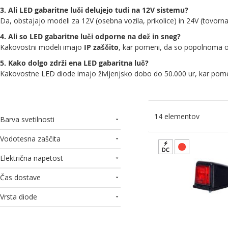
3. Ali LED gabaritne luči delujejo tudi na 12V sistemu?
Da, obstajajo modeli za 12V (osebna vozila, prikolice) in 24V (tovorn
4. Ali so LED gabaritne luči odporne na dež in sneg?
Kakovostni modeli imajo
IP zaščito
, kar pomeni, da so popolnoma o
5. Kako dolgo zdrži ena LED gabaritna luč?
Kakovostne LED diode imajo življenjsko dobo do 50.000 ur, kar pome
14
elementov
Barva svetilnosti
Vodotesna zaščita
Električna napetost
Čas dostave
Vrsta diode