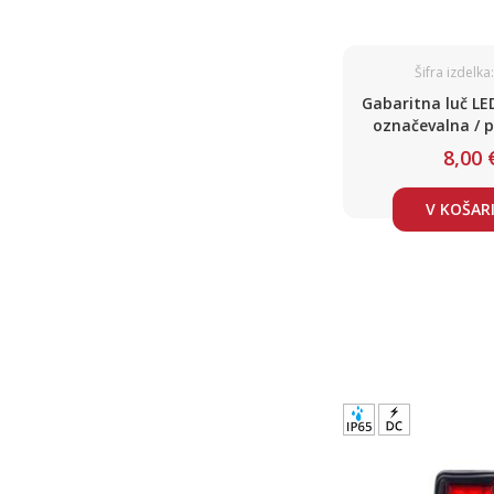
Šifra izdelka
Gabaritna luč LE
označevalna / p
DC12-2
8,00 
V KOŠAR