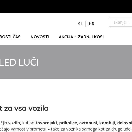
Preskoči
SI
HR
na
Iskanje
vsebino
PROSTI ČAS
NOVOSTI
AKCIJA – ZADNJI KOSI
LED LUČI
st za vsa vozila
čjih vozilih, kot so
tovornjaki, prikolice, avtobusi, kombiji, delovn
večajo varnost v prometu – tako za voznika samega kot za druge udel