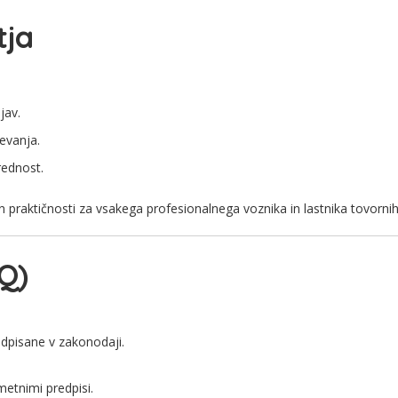
tja
jav.
evanja.
rednost.
n praktičnosti za vsakega profesionalnega voznika in lastnika tovornih a
Q)
redpisane v zakonodaji.
metnimi predpisi.