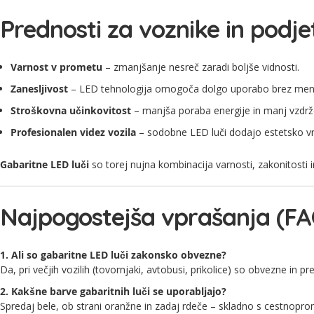
Prednosti za voznike in podje
Varnost v prometu
– zmanjšanje nesreč zaradi boljše vidnosti.
Zanesljivost
– LED tehnologija omogoča dolgo uporabo brez men
Stroškovna učinkovitost
– manjša poraba energije in manj vzdrž
Profesionalen videz vozila
– sodobne LED luči dodajo estetsko v
Gabaritne LED luči
so torej nujna kombinacija varnosti, zakonitosti i
Najpogostejša vprašanja (FA
1. Ali so gabaritne LED luči zakonsko obvezne?
Da, pri večjih vozilih (tovornjaki, avtobusi, prikolice) so obvezne in p
2. Kakšne barve gabaritnih luči se uporabljajo?
Spredaj bele, ob strani oranžne in zadaj rdeče – skladno s cestnopro