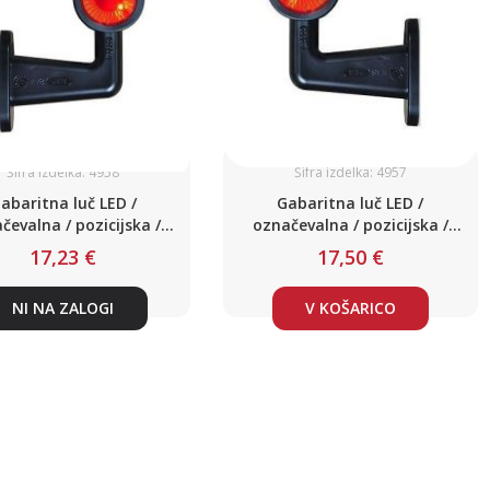
Šifra izdelka: 4958
Šifra izdelka: 4957
abaritna luč LED /
Gabaritna luč LED /
čevalna / pozicijska /
označevalna / pozicijska /
DC12-24V / DESNA
DC12-24V / LEVA
17,23 €
17,50 €
NI NA ZALOGI
V KOŠARICO