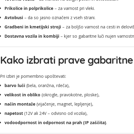
Prikolice in polprikolice
– za varnost pri vleki.
Avtobusi
– da so jasno označeni z vseh strani.
Gradbeni in kmetijski stroji
– za boljšo varnost na cesti in delovi
Dostavna vozila in kombiji
– kjer so gabaritne luči nujen varnostn
Kako izbrati prave gabaritne
Pri izbiri je pomembno upoštevati:
barvo luči
(bela, oranžna, rdeča),
velikost in obliko
(okrogle, pravokotne, ploske),
način montaže
(vijačenje, magnet, lepljenje),
napetost
(12V ali 24V – odvisno od vozila),
vodoodpornost in odpornost na prah (IP zaščita)
.