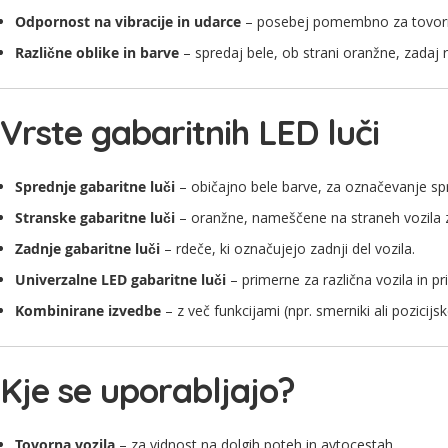
Odpornost na vibracije in udarce
– posebej pomembno za tovorna
Različne oblike in barve
– spredaj bele, ob strani oranžne, zadaj 
Vrste gabaritnih LED luči
Sprednje gabaritne luči
– običajno bele barve, za označevanje spr
Stranske gabaritne luči
– oranžne, nameščene na straneh vozila 
Zadnje gabaritne luči
– rdeče, ki označujejo zadnji del vozila.
Univerzalne LED gabaritne luči
– primerne za različna vozila in pri
Kombinirane izvedbe
– z več funkcijami (npr. smerniki ali pozicijske
Kje se uporabljajo?
Tovorna vozila
– za vidnost na dolgih poteh in avtocestah.