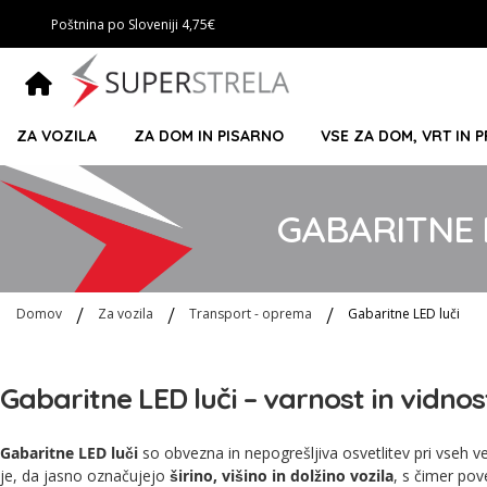
Poštnina po Sloveniji 4,75€
ZA VOZILA
ZA DOM IN PISARNO
VSE ZA DOM, VRT IN 
GABARITNE 
Domov
Za vozila
Transport - oprema
Gabaritne LED luči
Gabaritne LED luči – varnost in vidno
Gabaritne LED luči
so obvezna in nepogrešljiva osvetlitev pri vseh ve
je, da jasno označujejo
širino, višino in dolžino vozila
, s čimer po