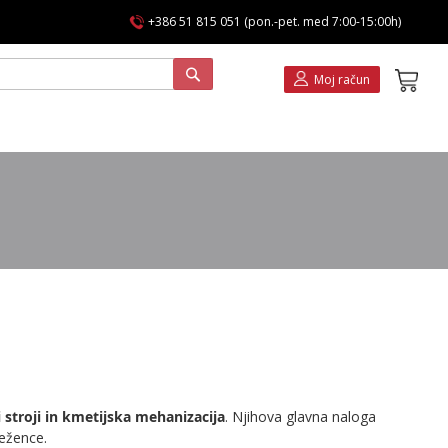
+386 51 815 051 (pon.-pet. med 7:00-15:00h)
Koša
Moj račun
i stroji in kmetijska mehanizacija
. Njihova glavna naloga
ežence.