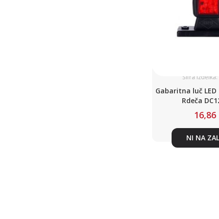
Šifra izdelka
Gabaritna luč LED 
Rdeča DC1
16,86
NI NA ZA