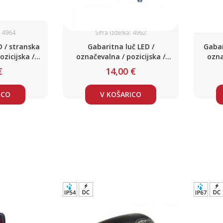
: 4964
Šifra izdelka: 4962
D / stranska
Gabaritna luč LED /
Gabar
ozicijska /
označevalna / pozicijska /
ozna
4V
DC12-24V
€
14,00 €
ICO
V KOŠARICO