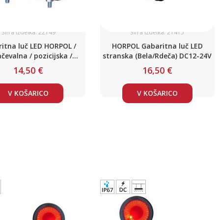
Šifra izdelka: 22149
Šifra izdelka: 21415
itna luč LED HORPOL /
HORPOL Gabaritna luč LED
čevalna / pozicijska /
stranska (Bela/Rdeča) DC12-24V
DC12-24V
14,50 €
16,50 €
V KOŠARICO
V KOŠARICO