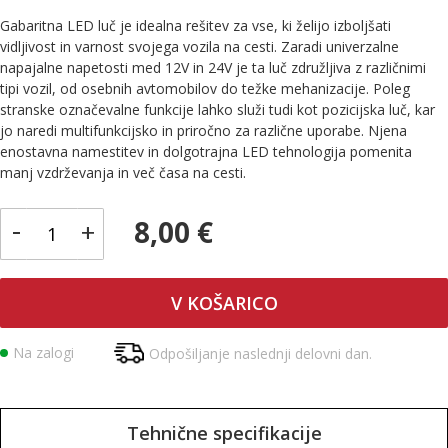
Gabaritna LED luč je idealna rešitev za vse, ki želijo izboljšati
vidljivost in varnost svojega vozila na cesti. Zaradi univerzalne
napajalne napetosti med 12V in 24V je ta luč združljiva z različnimi
tipi vozil, od osebnih avtomobilov do težke mehanizacije. Poleg
stranske označevalne funkcije lahko služi tudi kot pozicijska luč, kar
jo naredi multifunkcijsko in priročno za različne uporabe. Njena
enostavna namestitev in dolgotrajna LED tehnologija pomenita
manj vzdrževanja in več časa na cesti.
-
8,00 €
+
V KOŠARICO
Na zalogi
Odpošiljanje naslednji delovni dan.
Tehnične specifikacije