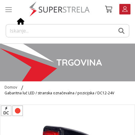
Preskoči
Košarica
na
vsebino
TRGOVINA
Domov
Gabaritna luč LED / stranska označevalna / pozicijska / DC12-24V
Preskoči
na
konec
galerije
slik