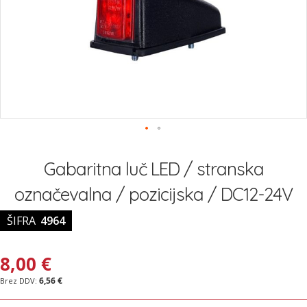
Preskoči
na
Gabaritna luč LED / stranska
začetek
galerije
označevalna / pozicijska / DC12-24V
slik
ŠIFRA
4964
8,00 €
6,56 €