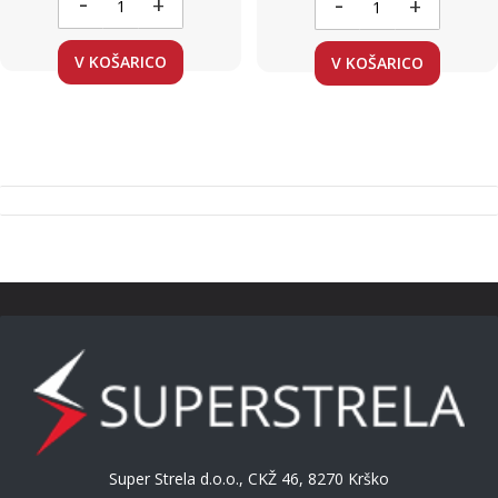
-
-
+
+
V KOŠARICO
V KOŠARICO
Super Strela d.o.o., CKŽ 46, 8270 Krško