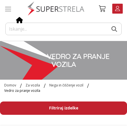
Preskoči
Košarica
na
vsebino
VEDRO ZA PRANJE
VOZILA
Domov
Za vozila
Nega in čiščenje vozil
Vedro za pranje vozila
Filtriraj izdelke