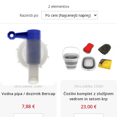
2
elementov
Razvrsti po
Šifra izdelka: 20497
Šifra izdelka: 23360
Vodna pipa / dozirnik Bericap
Čistilni komplet z zložljivim
vedrom in setom krp
7,88 €
23,00 €