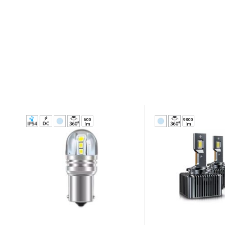
4500
200/ko
lm
lm
22575
22137