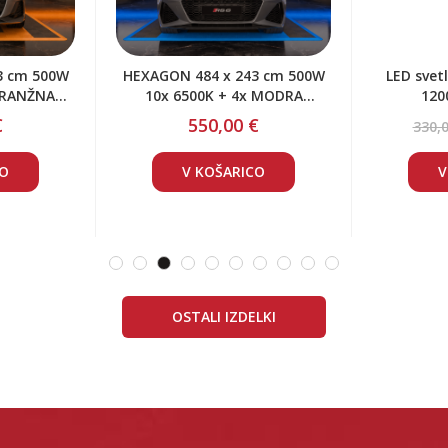
24188
a H21W 12V
LED označevalna delovna luč
Herme
kosa
za viličarje 2200lm 15W DC10-
avtomob
80V MODRA
55,00 €
CO
V KOŠARICO
V
OSTALI IZDELKI