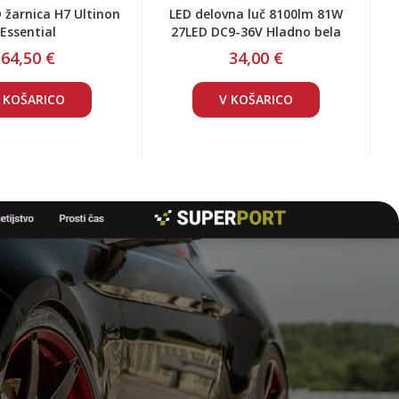
ska žarnica Osram
LED delovna luč 3900lm 90W
 H7 12V 55W PX26D
60LED DC12-24V Hladno bela
L-308mm
3,29 €
38,00 €
44,00 €
 KOŠARICO
V KOŠARICO