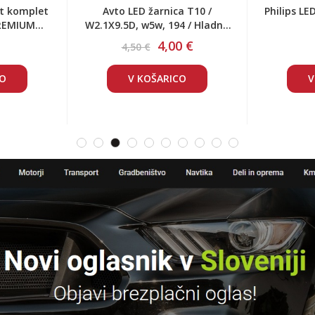
BaU9S / 6W
Penilec TOP šampona za
Halogen
/ 2 kosa
visokotlačni čistilec Lavor,
Classic
Parkside, Hitachi
25,00 €
29,00 €
CO
V KOŠARICO
V