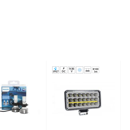
0
3900
-14%
lm
21631
21424