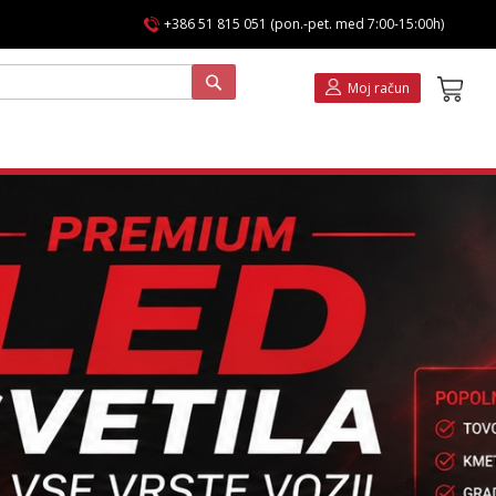
+386 51 815 051 (pon.-pet. med 7:00-15:00h)
Koša
Moj račun