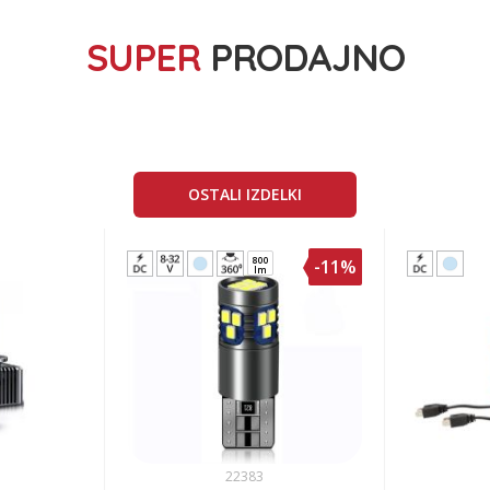
SUPER
PRODAJNO
OSTALI IZDELKI
s
150
-14%
lm
22002