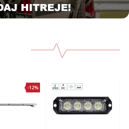
800
lm