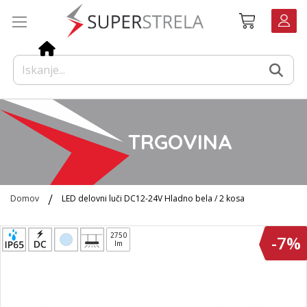
Preskoči
Košarica
na
vsebino
TRGOVINA
Domov
LED delovni luči DC12-24V Hladno bela / 2 kosa
Preskoči
2750
-7%
na
lm
konec
galerije
slik