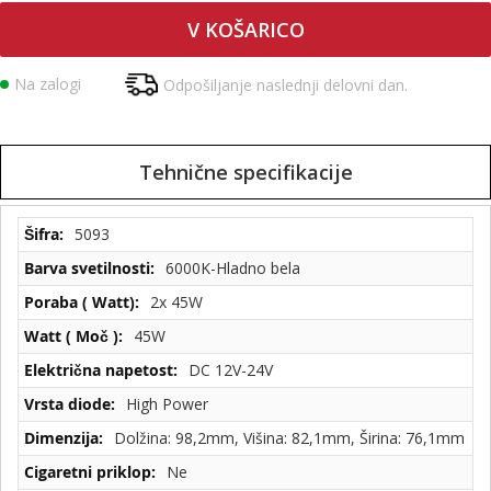
V KOŠARICO
Na zalogi
Odpošiljanje naslednji delovni dan.
Tehnične specifikacije
Tehnične
5093
specifikacije
6000K-Hladno bela
2x 45W
45W
DC 12V-24V
High Power
Dolžina: 98,2mm, Višina: 82,1mm, Širina: 76,1mm
Ne