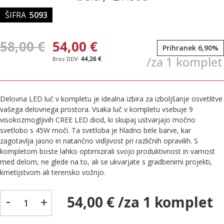
ŠIFRA
5093
58,00 €
54,00 €
Prihranek 6,90%
/za 1 komplet
44,26 €
Delovna LED luč v kompletu je idealna izbira za izboljšanje osvetlitve
vašega delovnega prostora. Vsaka luč v kompletu vsebuje 9
visokozmogljivih CREE LED diod, ki skupaj ustvarjajo močno
svetlobo s 45W moči. Ta svetloba je hladno bele barve, kar
zagotavlja jasno in natančno vidljivost pri različnih opravilih. S
kompletom boste lahko optimizirali svojo produktivnost in varnost
med delom, ne glede na to, ali se ukvarjate s gradbenimi projekti,
kmetijstvom ali terensko vožnjo.
-
54,00 € /za 1 komplet
+