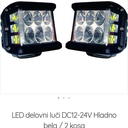
Preskoči
na
LED delovni luči DC12-24V Hladno
začetek
galerije
bela / 2 kosa
slik