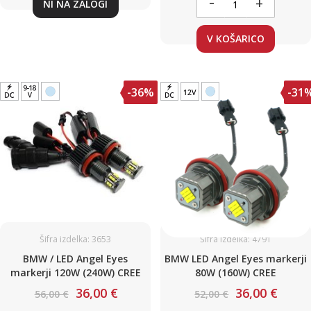
-
+
NI NA ZALOGI
V KOŠARICO
-36%
-31
Šifra izdelka: 3653
Šifra izdelka: 4791
BMW / LED Angel Eyes
BMW LED Angel Eyes markerji
markerji 120W (240W) CREE
80W (160W) CREE
36,00 €
36,00 €
56,00 €
52,00 €