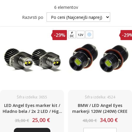
6
elementov
Razvrsti po
-29%
-29
Šifra izdelka: 3655
Šifra izdelka: 4524
LED Angel Eyes marker kit /
BMW / LED Angel Eyes
Hladno bela / 2x 2 LED / High
markerji 120W (240W) CREE
Power / 2x 20W / BMW / E90,
25,00 €
34,00 €
35,00 €
48,00 €
E91