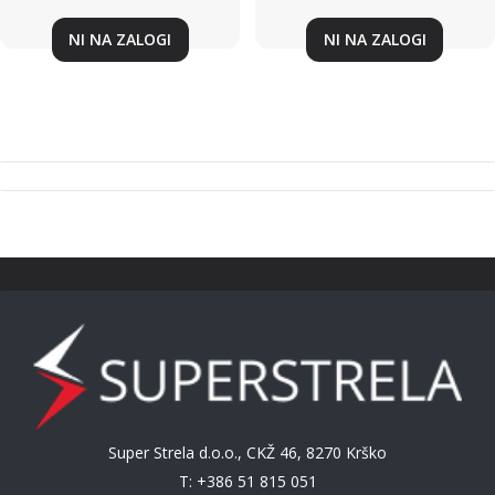
E71, E60, F01...
E60, E61, E63, E64, E87, X3
NI NA ZALOGI
NI NA ZALOGI
Super Strela d.o.o., CKŽ 46, 8270 Krško
T: +386 51 815 051