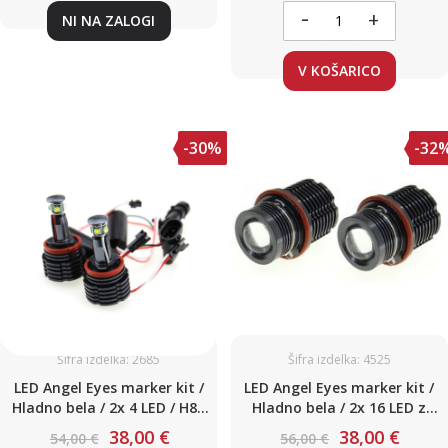
-
+
NI NA ZALOGI
V KOŠARICO
-30%
-32
Šifra izdelka: 2685
Šifra izdelka: 4525
LED Angel Eyes marker kit /
LED Angel Eyes marker kit /
Hladno bela / 2x 4 LED / H8 /
Hladno bela / 2x 16 LED z
High Power / 2x 40W / BMW /
LEČO / XB-D Cree čip / 2x 80W
38,00 €
38,00 €
54,00 €
56,00 €
E87, E82, E92, E93, X5 E70, X6
/ BMW / E39, E53, E65, E66,