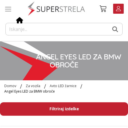
Preskoči
Košarica
na
vsebino
ANGEL EYES LED ZA BMW
OBROČE
Domov
Za vozila
Avto LED žarnice
Angel Eyes LED za BMW obroče
Filtriraj izdelke