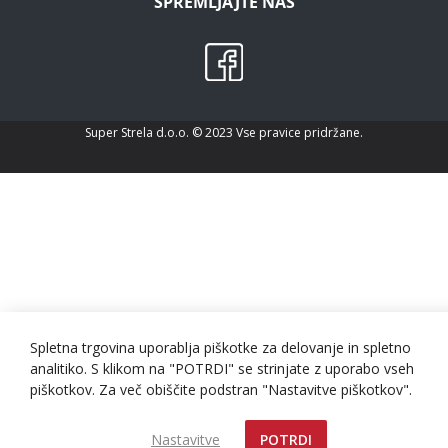
SPREMLJAJTE NAS
Super Strela d.o.o. © 2023 Vse pravice pridržane.
Spletna trgovina uporablja piškotke za delovanje in spletno
analitiko. S klikom na "POTRDI" se strinjate z uporabo vseh
piškotkov. Za več obiščite podstran "Nastavitve piškotkov".
Nastavitve
POTRDI