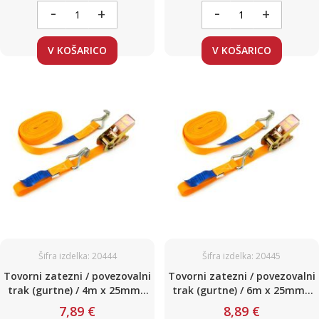
-
-
+
+
V KOŠARICO
V KOŠARICO
Šifra izdelka: 20444
Šifra izdelka: 20445
Tovorni zatezni / povezovalni
Tovorni zatezni / povezovalni
trak (gurtne) / 4m x 25mm /
trak (gurtne) / 6m x 25mm /
do 500kg / do 500 daN / z
do 500kg / do 500 daN / z
7,89 €
8,89 €
napenjalcem in kavljem
napenjalcem in kavljem