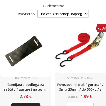
12
elementov
Razvrsti po
-38
Šifra izdelka: 21661
Šifra izdelka: 21083
Gumijasta podloga za
Povezovalni trak ( gurtna ) /
zaščito ( gurtne ) nateznih
5m x 25mm / do 500kg / z
trakov in tovora
napenjalcem in kavljem
2,78 €
4,99 €
8,00 €