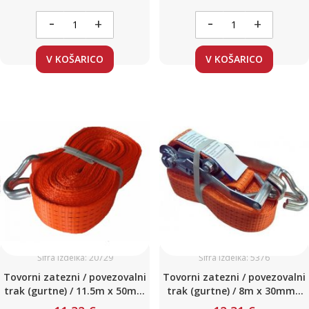
-
-
+
+
V KOŠARICO
V KOŠARICO
Šifra izdelka: 20729
Šifra izdelka: 5376
Tovorni zatezni / povezovalni
Tovorni zatezni / povezovalni
trak (gurtne) / 11.5m x 50mm
trak (gurtne) / 8m x 30mm /
/ do 2,5 ton / do 2500 daN / s
do 2 ton / do 2000 daN / z