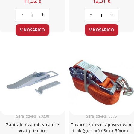
11,32 €
12,31 €
kavljem
napenjalcem in kavljem
-
-
+
+
V KOŠARICO
V KOŠARICO
Šifra izdelka: 20238
Šifra izdelka: 5375
Zapiralo / zapah stranice
Tovorni zatezni / povezovalni
vrat prikolice
trak (gurtne) / 8m x 50mm /