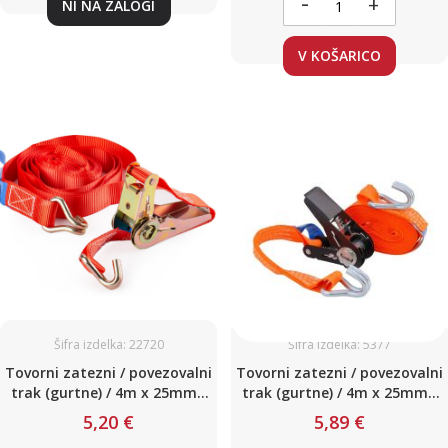
-
+
NI NA ZALOGI
V KOŠARICO
Šifra izdelka: 22720
Šifra izdelka: 5377
Tovorni zatezni / povezovalni
Tovorni zatezni / povezovalni
trak (gurtne) / 4m x 25mm /
trak (gurtne) / 4m x 25mm /
do 500kg / do 500 daN / z
do 800kg / do 800 daN / z
5,20 €
5,89 €
napenjalcem in kavljem
napenjalcem in kavljem