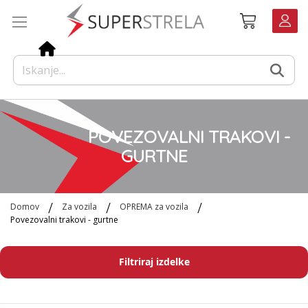
Preskoči
Košarica
na
vsebino
POVEZOVALNI TRAKOVI -
GURTNE
Domov
Za vozila
OPREMA za vozila
Povezovalni trakovi - gurtne
Filtriraj izdelke