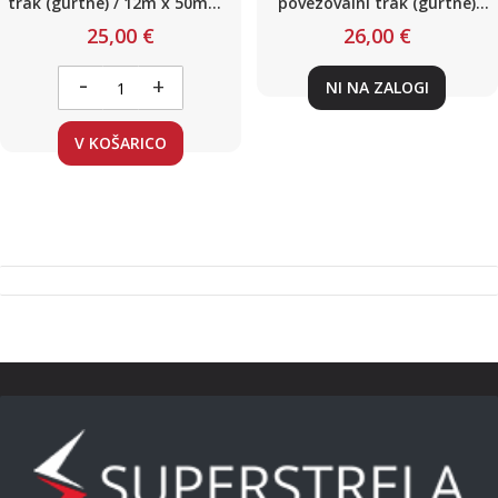
trak (gurtne) / 12m x 50mm /
povezovalni trak (gurtne)
do 5 ton / do 5000 daN / z
700kg 25mm 4,5m z
25,00 €
26,00 €
napenjalcem in kavljem
napenjalcem in kavljem
-
+
NI NA ZALOGI
V KOŠARICO