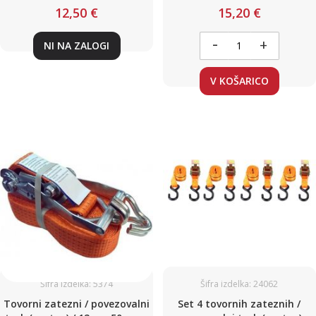
do 5 ton / do 5000 daN / z
12,50 €
15,20 €
napenjalcem in kavljem
-
+
NI NA ZALOGI
V KOŠARICO
Šifra izdelka: 5374
Šifra izdelka: 24062
Tovorni zatezni / povezovalni
Set 4 tovornih zateznih /