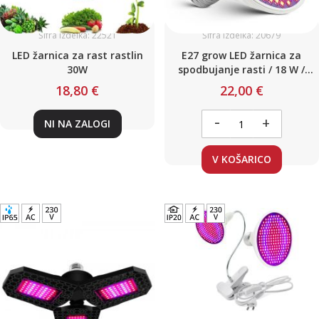
Šifra izdelka: 22521
Šifra izdelka: 20679
LED žarnica za rast rastlin
E27 grow LED žarnica za
30W
spodbujanje rasti / 18 W /
rdeče-modre / 230 V
18,80 €
22,00 €
-
+
NI NA ZALOGI
V KOŠARICO