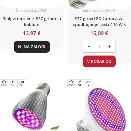
Šifra izdelka: 20681
Šifra izdelka: 20678
Gibljivi nosilec z E27 grlom in
E27 grow LED žarnica za
kablom
spodbujanje rasti / 10 W /
Poln spekter / 230 V
13,97 €
15,00 €
-
+
NI NA ZALOGI
V KOŠARICO