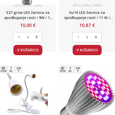
Šifra izdelka: 23802
Šifra izdelka: 20669
E27 grow LED žarnica za
Gu10 LED žarnica za
spodbujanje rasti / 9W / 11
spodbujanje rasti / 11 W /
LED 230V
Poln spekter 380-840nm
10,00 €
10,87 €
GROW / 230 V
-
-
+
+
V KOŠARICO
V KOŠARICO