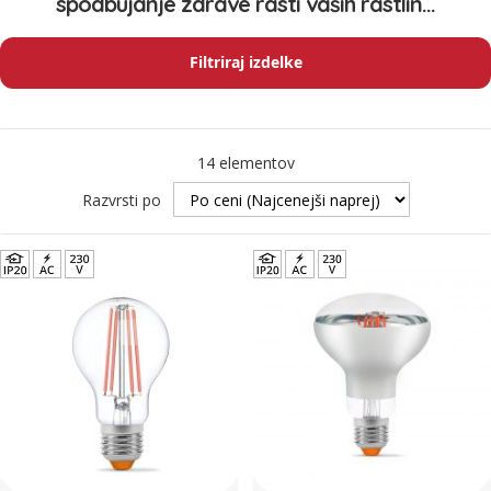
spodbujanje zdrave rasti vaših rastlin...
Filtriraj izdelke
14
elementov
Razvrsti po