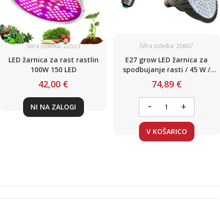
Šifra izdelka: 22523
Šifra izdelka: 20667
LED žarnica za rast rastlin
E27 grow LED žarnica za
100W 150 LED
spodbujanje rasti / 45 W /
Poln spekter / 230 V
42,00 €
74,89 €
-
+
NI NA ZALOGI
V KOŠARICO