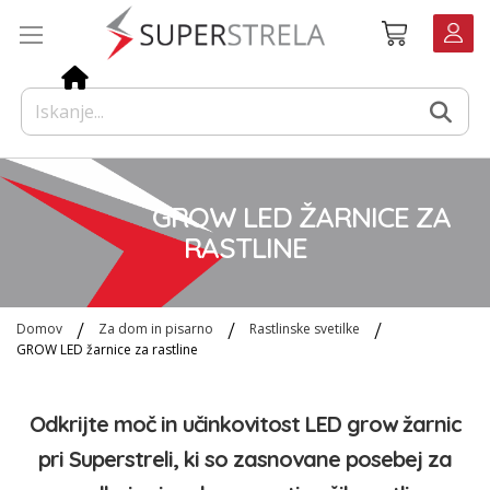
Preskoči
Košarica
na
vsebino
GROW LED ŽARNICE ZA
RASTLINE
Domov
Za dom in pisarno
Rastlinske svetilke
GROW LED žarnice za rastline
Odkrijte moč in učinkovitost LED grow žarnic
pri Superstreli, ki so zasnovane posebej za