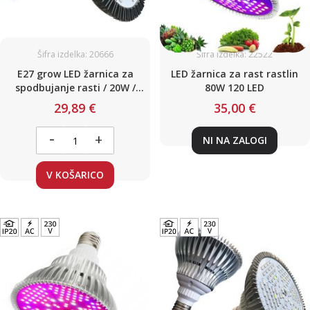
Šifra izdelka: 20666
Šifra izdelka: 22522
E27 grow LED žarnica za
LED žarnica za rast rastlin
spodbujanje rasti / 20W /
80W 120 LED
rdeče-modre / 230 V
29,89 €
35,00 €
-
+
NI NA ZALOGI
V KOŠARICO