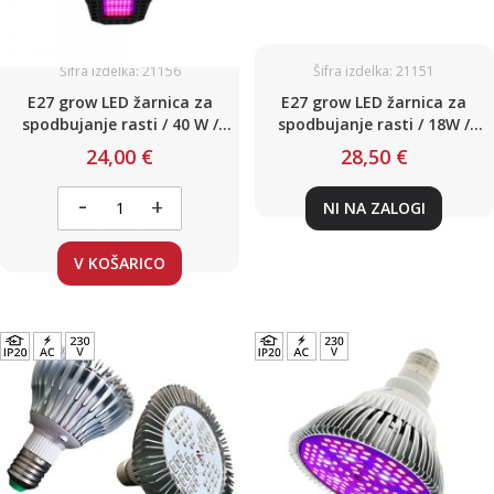
Šifra izdelka: 21156
Šifra izdelka: 21151
E27 grow LED žarnica za
E27 grow LED žarnica za
spodbujanje rasti / 40 W /
spodbujanje rasti / 18W /
rdeče-modre / 230 V
AC220V
24,00 €
28,50 €
-
+
NI NA ZALOGI
V KOŠARICO