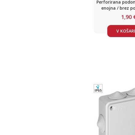
Perforirana podo
enojna / brez p
mavčne s
1,90 
V KOŠAR