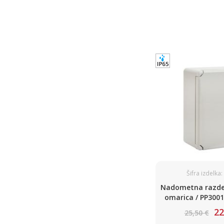
Šifra izdelka
Nadometna razdel
omarica / PP3001
200 x 130 /
22
25,50 €