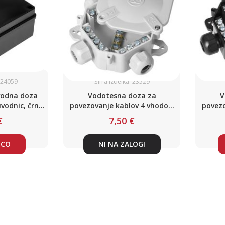
: 24059
Šifra izdelka: 23529
vodna doza
Vodotesna doza za
V
vodnic, črna,
povezovanje kablov 4 vhodov,
povezo
, IP65
122 x 122mm, siva
1
€
7,50 €
ICO
NI NA ZALOGI