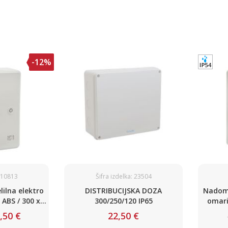
-12%
: 10813
Šifra izdelka: 23504
ilna elektro
DISTRIBUCIJSKA DOZA
Nadome
 ABS / 300 x
300/250/120 IP65
omari
 IP65
,50 €
22,50 €