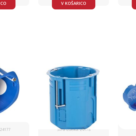
ICO
V KOŠARICO
: 24177
Šifra izdelka: 24178