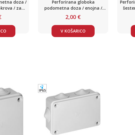
metna doza /
Perforirana globoka
Perfor
okrova / za
podometna doza / enojna /
šeste
tene
brez pokrova / za mavčne
€
2,00 €
stene
ICO
V KOŠARICO