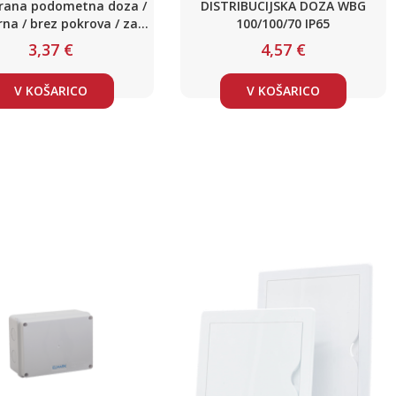
irana podometna doza /
DISTRIBUCIJSKA DOZA WBG
rna / brez pokrova / za
100/100/70 IP65
mavčne stene
3,37 €
4,57 €
V KOŠARICO
V KOŠARICO