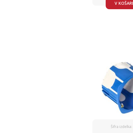
V KOŠAR
Šifra izdelka