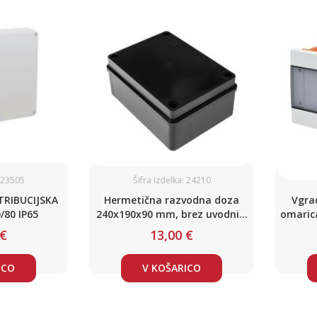
: 23505
Šifra izdelka: 24210
RIBUCIJSKA
Hermetična razvodna doza
Vgrad
200/80 IP65
240x190x90 mm, brez uvodnic,
omarica
črna, UV odporna, IP65
 €
13,00 €
ICO
V KOŠARICO