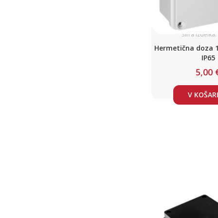
Šifra izdelka
Hermetična doza 1
IP65
5,00 
V KOŠAR