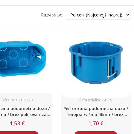
Razvrsti po
Šifra izdelka: 5720
Šifra izdelka: 24179
irana podometna doza /
Perforirana podometna doza /
rna / brez pokrova / za
enojna /višina 46mm/ brez
mavčne stene
pokrova / za mavčne stene
1,53 €
1,70 €