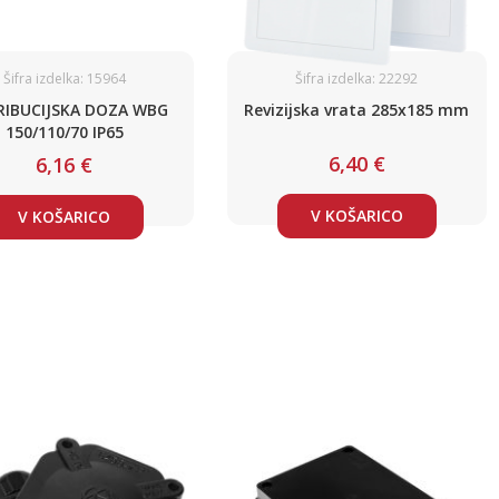
Šifra izdelka: 15964
Šifra izdelka: 22292
RIBUCIJSKA DOZA WBG
Revizijska vrata 285x185 mm
150/110/70 IP65
6,40 €
6,16 €
V KOŠARICO
V KOŠARICO