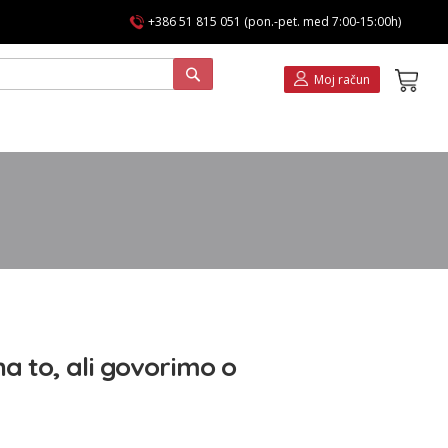
+386 51 815 051 (pon.-pet. med 7:00-15:00h)
Koša
Moj račun
a to, ali govorimo o