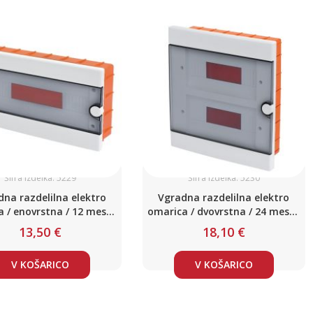
Šifra izdelka: 5229
Šifra izdelka: 5230
na razdelilna elektro
Vgradna razdelilna elektro
 / enovrstna / 12 mest /
omarica / dvovrstna / 24 mest /
IP40
IP40
13,50 €
18,10 €
V KOŠARICO
V KOŠARICO