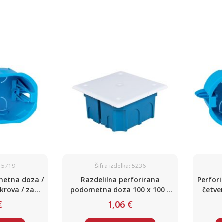
: 5719
Šifra izdelka: 5236
metna doza /
Razdelilna perforirana
Perfor
okrova / za
podometna doza 100 x 100 x
četve
tene
45mm / s pokrovom / za
€
1,06 €
mavčne plošče