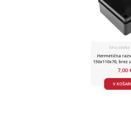
Šifra izdelka
Hermetična raz
150x110x70, brez u
UV odporna
7,00 
V KOŠAR