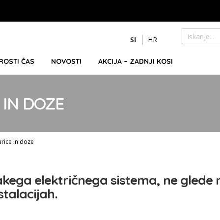
Preskoči
SI
HR
na
Iskanje
vsebino
PROSTI ČAS
NOVOSTI
AKCIJA – ZADNJI KOSI
 IN DOZE
arice in doze
akega električnega sistema, ne glede n
stalacijah.