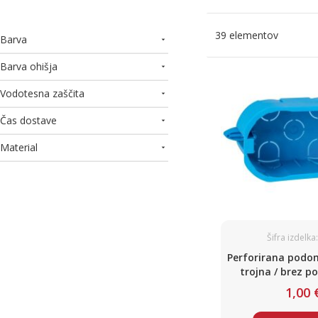
39
elementov
Barva
Barva ohišja
Vodotesna zaščita
Čas dostave
Material
Šifra izdelka
Perforirana podo
trojna / brez p
mavčne s
1,00 