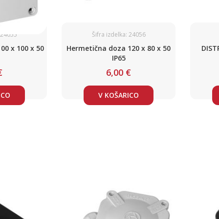
: 24055
Šifra izdelka: 24056
00 x 100 x 50
Hermetična doza 120 x 80 x 50
DIST
IP65
€
6,00 €
ICO
V KOŠARICO