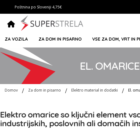
Poštnina po Sloveniji 4,75€
ZA VOZILA
ZA DOM IN PISARNO
VSE ZA DOM, VRT IN 
EL. OMARICE
Domov
Za dom in pisarno
Elektro material in dodatki
El. om
Elektro omarice so ključni element vs
industrijskih, poslovnih ali domačih in