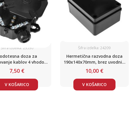
Šifra izdelka: 23530
Šifra izdelka: 24209
odotesna doza za
Hermetična razvodna doza
vanje kablov 4 vhodov,
190x140x70mm, brez uvodnic,
22 x 122mm, črna
črna, UV odporna, IP65
7,50 €
10,00 €
V KOŠARICO
V KOŠARICO