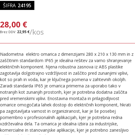
ŠIFRA
24195
28,00 €
/kos
22,95 €
Nadometna elektro omarica z dimenzijami 280 x 210 x 130 mm in z
zaščitnim standardom IP65 je idealna rešitev za varno shranjevanje
električnih komponent. Njena robustna zasnova iz ABS plastike
zagotavlja dolgotrajno vzdržljivost in zaščito pred zunanjimi vplivi,
kot so prah in voda, kar je ključnega pomena v zahtevnih okoljih.
Zaradi standarda IP65 je omarica primerna za uporabo tako v
notranjih kot zunanjih prostorih, kjer je potrebna dodatna zaščita
pred vremenskimi vplivi. Enostavna montaža in prilagodljivost
omarice omogočata lahek dostop do električnih komponent, hkrati
pa zagotavljata varnost in organiziranost, kar je še posebej
pomembno v profesionalnih aplikacijah, kjer je potrebna redna
vzdrževalna dela. Ta omarica je idealna izbira za industrijske,
komercialne in stanovanjske aplikacije, kjer je potrebno zanesljivo