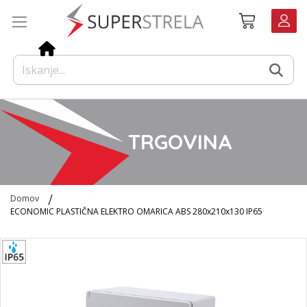
Preskoči
Košarica
na
vsebino
TRGOVINA
Domov
ECONOMIC PLASTIČNA ELEKTRO OMARICA ABS 280x210x130 IP65
Preskoči
na
konec
galerije
slik