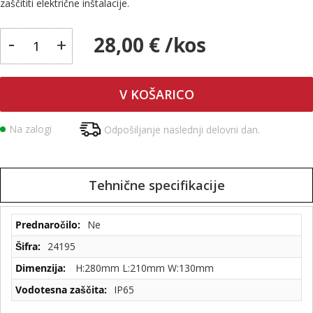
zaščititi električne inštalacije.
-
28,00 € /kos
+
V KOŠARICO
Na zalogi
Odpošiljanje naslednji delovni dan.
Tehnične specifikacije
Tehnične
Ne
specifikacije
24195
H:280mm L:210mm W:130mm
IP65