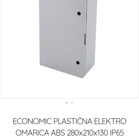
Preskoči
na
ECONOMIC PLASTIČNA ELEKTRO
začetek
galerije
OMARICA ABS 280x210x130 IP65
slik