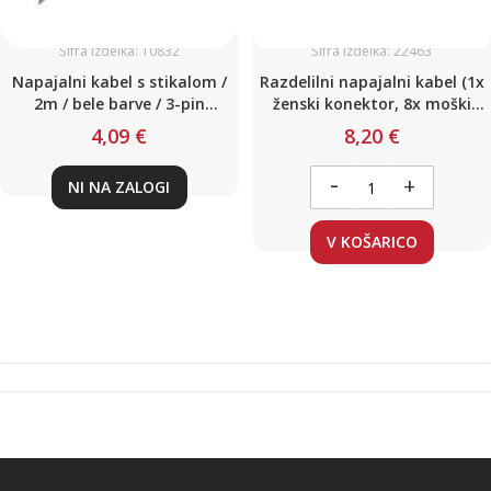
Šifra izdelka: 10832
Šifra izdelka: 22463
Napajalni kabel s stikalom /
Razdelilni napajalni kabel (1x
2m / bele barve / 3-pin
ženski konektor, 8x moški
priklop / za T5 luči
konektor)
4,09 €
8,20 €
-
+
NI NA ZALOGI
V KOŠARICO