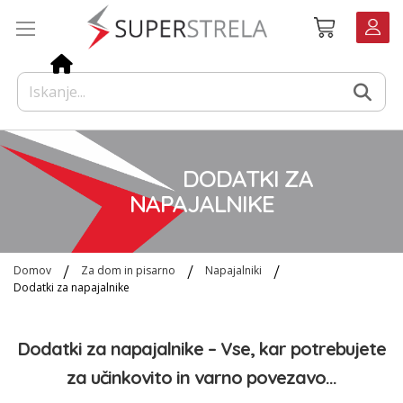
Preskoči
Košarica
na
vsebino
DODATKI ZA
NAPAJALNIKE
Domov
Za dom in pisarno
Napajalniki
Dodatki za napajalnike
Dodatki za napajalnike – Vse, kar potrebujete
za učinkovito in varno povezavo...