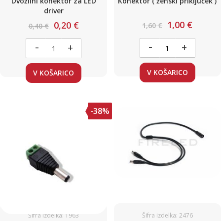
Dvožilni konektor za LED
Konektor ( ženski priključek )
driver
1,00 €
0,20 €
1,60 €
0,40 €
-
-
+
+
V KOŠARICO
V KOŠARICO
-38%
Šifra izdelka: 1963
Šifra izdelka: 2476