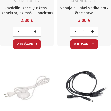
Šifra izdelka: 2477
Šifra izdelka: 2047
Razdelilni kabel (1x ženski
Napajalni kabel s stikalom /
konektor, 3x moški konektor)
črne barve
2,80 €
3,00 €
-
-
+
+
V KOŠARICO
V KOŠARICO