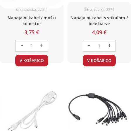
Šifra izdelka: 22011
Šifra izdelka: 2870
Napajalni kabel / moški
Napajalni kabel s stikalom /
konektor
bele barve
3,75 €
4,09 €
-
-
+
+
V KOŠARICO
V KOŠARICO