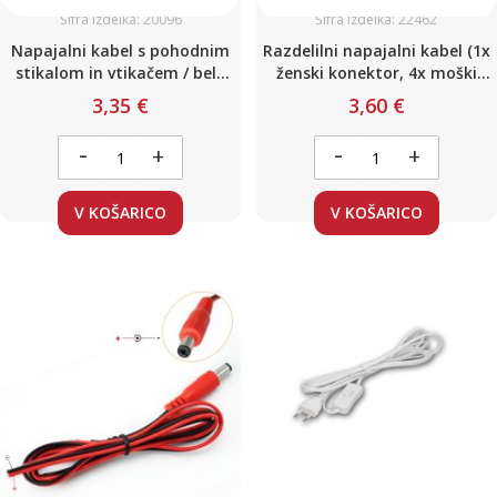
Šifra izdelka: 20096
Šifra izdelka: 22462
Napajalni kabel s pohodnim
Razdelilni napajalni kabel (1x
stikalom in vtikačem / bele
ženski konektor, 4x moški
barve
konektor)
3,35 €
3,60 €
-
-
+
+
V KOŠARICO
V KOŠARICO