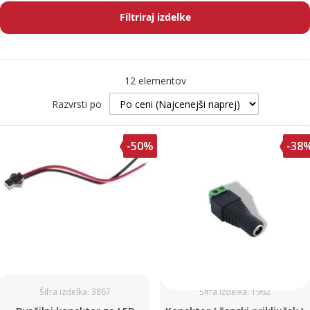
Filtriraj izdelke
12
elementov
Razvrsti po
-50%
-38
Šifra izdelka: 3867
Šifra izdelka: 1962