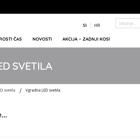
Preskoči
SI
HR
na
Iskanje
vsebino
PROSTI ČAS
NOVOSTI
AKCIJA – ZADNJI KOSI
D SVETILA
ED svetila
Vgradna LED svetila
..