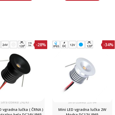
170
-28%
-34%
lm
Šifra izdelka: 24243
Šifra izdelka: 23794
D vgradna lučka ( ČRNA )
Mini LED vgradna lučka 2W
tralno bela DC24V IP65
Modra DC12V IP65