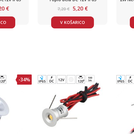
20 €
5,20 €
7,20 €
ICO
V KOŠARICO
100
-34%
lm