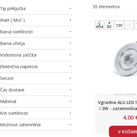
35
elementov
Tip priključka
Watt ( Moč )
Barva svetilnosti
Barva ohišja
Vodotesna zaščita
Električna napetost
Senzor
Čas dostave
Šifra izdelka
Material
Vgradna ALU LED l
/ 2W - zatemnilna
Kot svetilnosti
bela / D
4,00 
Možnost zatemnitve
V KOŠAR