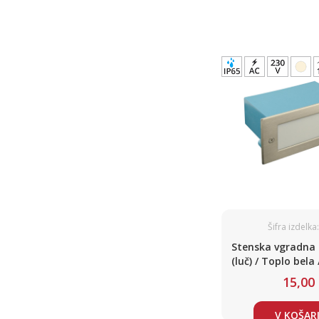
Šifra izdelka
Stenska vgradna 
(luč) / Toplo bela 
nerjaveče jekl
15,00
V KOŠAR