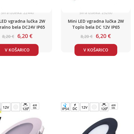
Šifra izdelka: 22440
Šifra izdelka: 23260
 LED vgradna lučka 2W
Mini LED vgradna lučka 2W
ralno bela DC24V IP65
Toplo bela DC 12V IP65
6,20 €
6,20 €
8,20 €
8,20 €
V KOŠARICO
V KOŠARICO
420
420
lm
lm