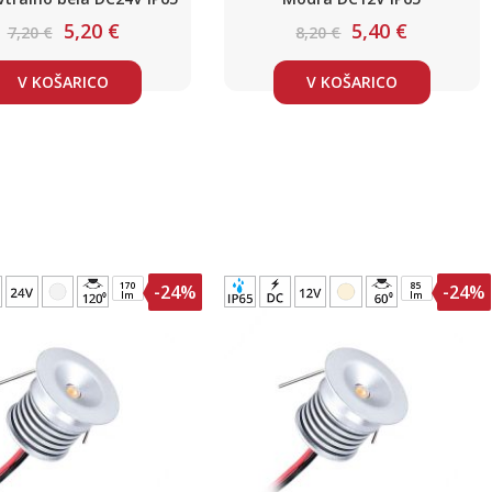
5,20 €
5,40 €
7,20 €
8,20 €
V KOŠARICO
V KOŠARICO
170
85
-24%
-24%
lm
lm