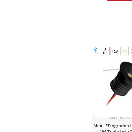
Šifra izdelka
Mini LED vgradna l
1W Toplo bela 