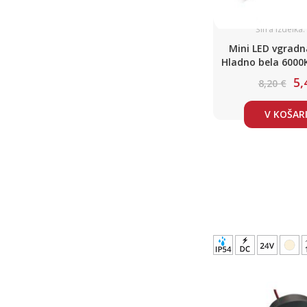
Šifra izdelka
Mini LED vgradn
Hladno bela 6000
5,
8,20 €
V KOŠAR