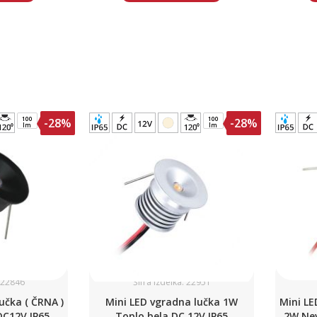
100
100
-28%
-28%
lm
lm
: 22846
Šifra izdelka: 22951
učka ( ČRNA )
Mini LED vgradna lučka 1W
Mini LE
DC12V IP65
Toplo bela DC 12V IP65
2W Nev