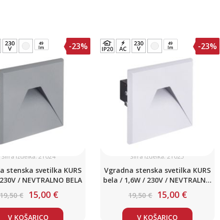
49
49
-23%
-23%
lm
lm
Šifra izdelka: 21024
Šifra izdelka: 21025
a stenska svetilka KURS
Vgradna stenska svetilka KURS
 /230V / NEVTRALNO BELA
bela / 1,6W / 230V / NEVTRALNO
BELA
15,00 €
15,00 €
19,50 €
19,50 €
V KOŠARICO
V KOŠARICO