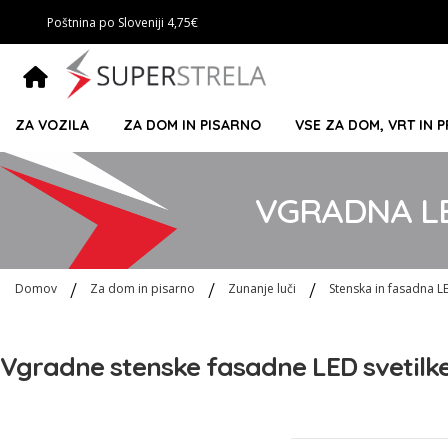
Poštnina po Sloveniji 4,75€
ZA VOZILA
ZA DOM IN PISARNO
VSE ZA DOM, VRT IN 
VGRADNA LE
Domov
Za dom in pisarno
Zunanje luči
Stenska in fasadna L
Vgradne stenske fasadne LED svetilke.