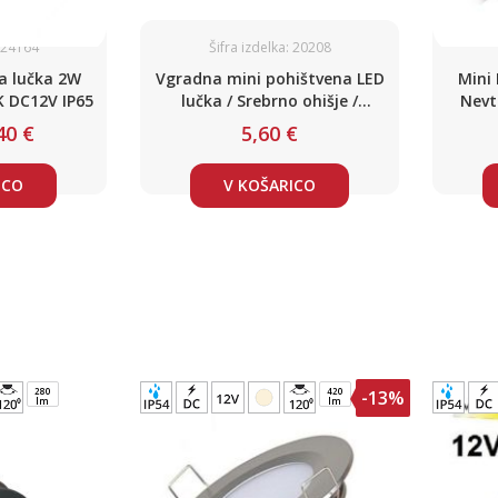
: 24164
Šifra izdelka: 20208
a lučka 2W
Vgradna mini pohištvena LED
Mini
K DC12V IP65
lučka / Srebrno ohišje /
Nevt
Nevtralno bela / 1W / DC12V
40 €
5,60 €
ICO
V KOŠARICO
280
420
-13%
lm
lm