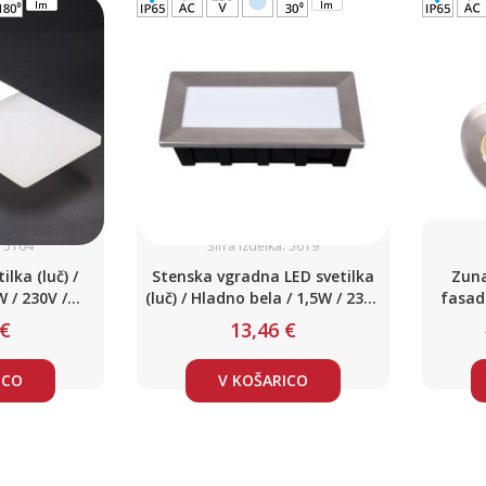
lm
lm
: 5164
Šifra izdelka: 5619
lka (luč) /
Stenska vgradna LED svetilka
Zuna
W / 230V /
(luč) / Hladno bela / 1,5W / 230V
fasad
o / IP65
/ IP65
 €
13,46 €
ICO
V KOŠARICO