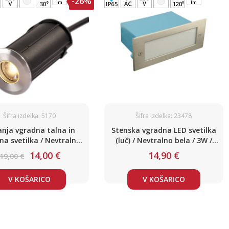
-26%
lm
lm
Šifra izdelka: 5170
Šifra izdelka: 23478
nja vgradna talna in
Stenska vgradna LED svetilka
na svetilka / Nevtralno
(luč) / Nevtralno bela / 3W /
bela
230V / nerjaveče jeklo / IP65
14,00 €
14,90 €
19,00 €
V KOŠARICO
V KOŠARICO