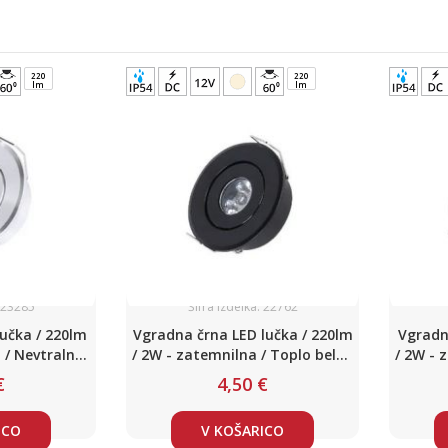
220
220
lm
lm
: 23285
Šifra izdelka: 22762
učka / 220lm
Vgradna črna LED lučka / 220lm
Vgradn
 / Nevtralno
/ 2W - zatemnilna / Toplo bela /
/ 2W - 
C12V
DC12V
€
4,50 €
ICO
V KOŠARICO