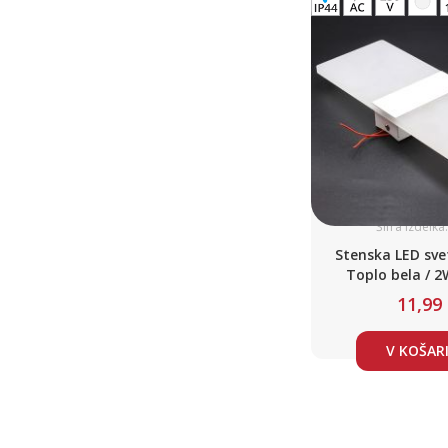
Šifra izdelka
Stenska LED sveti
Toplo bela / 2
nerjaveče jekl
11,99
V KOŠAR