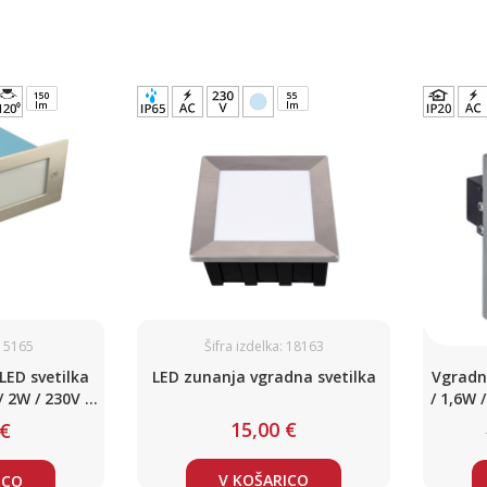
150
55
lm
lm
: 5165
Šifra izdelka: 18163
LED svetilka
LED zunanja vgradna svetilka
Vgradn
/ 2W / 230V /
/ 1,6W
o / IP65
15,00 €
 €
V KOŠARICO
ICO