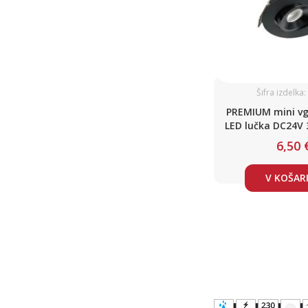
Šifra izdelka
PREMIUM mini vg
LED lučka DC24V 
2W IP5
6,50 
V KOŠAR