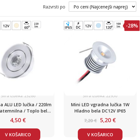
Razvrsti po
220
100
-28%
lm
lm
Šifra izdelka: 23286
Šifra izdelka: 22950
a ALU LED lučka / 220lm
Mini LED vgradna lučka 1W
zatemnilna / Toplo bela /
Hladno bela DC12V IP65
DC12V
4,50 €
5,20 €
7,20 €
V KOŠARICO
V KOŠARICO