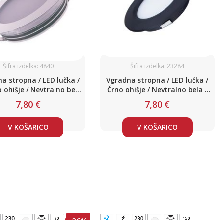
Šifra izdelka: 4840
Šifra izdelka: 23284
a stropna / LED lučka /
Vgradna stropna / LED lučka /
 ohišje / Nevtralno bela
Črno ohišje / Nevtralno bela /
/ 3W / DC12V
3W / DC12V / IP54
7,80 €
7,80 €
V KOŠARICO
V KOŠARICO
90
150