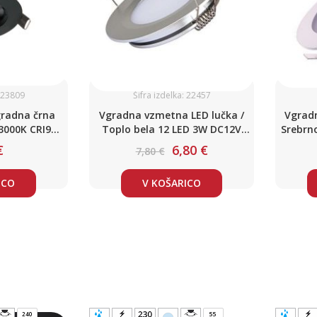
: 23809
Šifra izdelka: 22457
radna črna
Vgradna vzmetna LED lučka /
Vgradn
3000K CRI90
Toplo bela 12 LED 3W DC12V
Srebrno
4
IP54
€
6,80 €
7,80 €
ICO
V KOŠARICO
240
55