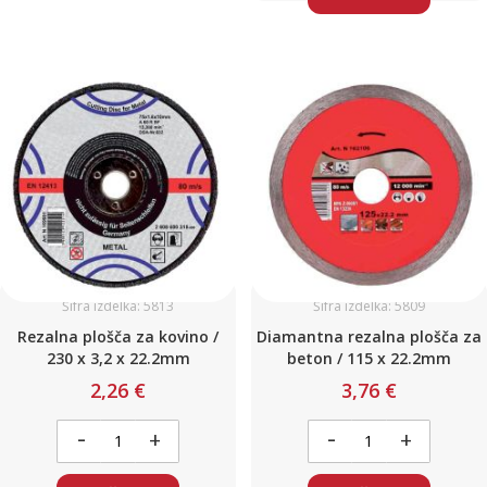
Šifra izdelka: 5813
Šifra izdelka: 5809
Rezalna plošča za kovino /
Diamantna rezalna plošča za
230 x 3,2 x 22.2mm
beton / 115 x 22.2mm
2,26 €
3,76 €
-
-
+
+