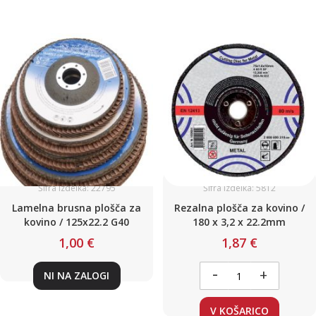
Šifra izdelka: 22795
Šifra izdelka: 5812
Lamelna brusna plošča za
Rezalna plošča za kovino /
kovino / 125x22.2 G40
180 x 3,2 x 22.2mm
1,00 €
1,87 €
-
+
NI NA ZALOGI
V KOŠARICO