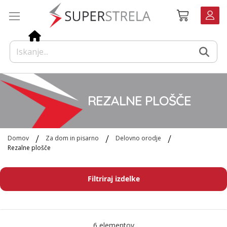
Preskoči
Košarica
na
vsebino
REZALNE PLOŠČE
Domov
Za dom in pisarno
Delovno orodje
Rezalne plošče
Filtriraj izdelke
6
elementov