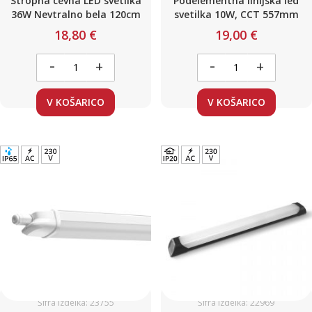
Stropna cevna LED svetilka
Podelementna linijska led
36W Nevtralno bela 120cm
svetilka 10W, CCT 557mm
18,80 €
19,00 €
-
-
+
+
V KOŠARICO
V KOŠARICO
Šifra izdelka: 23755
Šifra izdelka: 22969