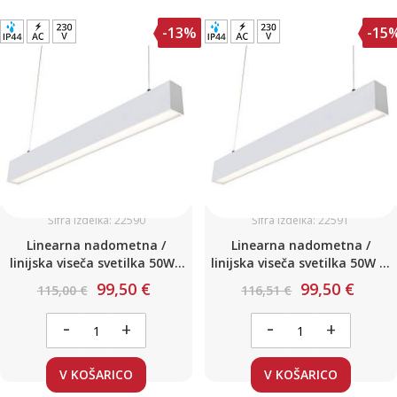
-13%
-15
Šifra izdelka: 22590
Šifra izdelka: 22591
Linearna nadometna /
Linearna nadometna /
linijska viseča svetilka 50W /
linijska viseča svetilka 50W L-
L-1500mm / Nevtralno bela
1500 mm Toplo bela
99,50 €
99,50 €
115,00 €
116,51 €
-
-
+
+
V KOŠARICO
V KOŠARICO