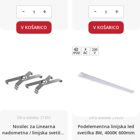
-
-
+
+
V KOŠARICO
V KOŠARICO
Šifra izdelka: 21651
Šifra izdelka: 23839
Nosilec za Linearna
Podelementna linijska led
nadometna / linijska svetila /
svetilka 8W, 4000K 600mm
2 kosa