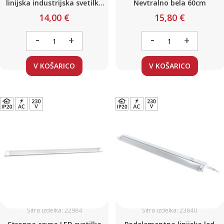
linijska industrijska svetilka
Nevtralno bela 60cm
20W IP65 0.6m 5000K 220V
14,00 €
15,80 €
-
-
+
+
V KOŠARICO
V KOŠARICO
Šifra izdelka: 22984
Šifra izdelka: 23840