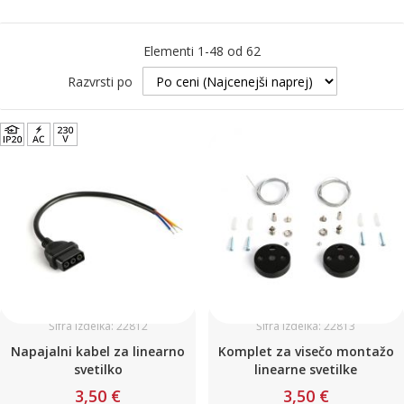
Elementi
1
-
48
od
62
Razvrsti po
Šifra izdelka: 22812
Šifra izdelka: 22813
Napajalni kabel za linearno
Komplet za visečo montažo
svetilko
linearne svetilke
3,50 €
3,50 €