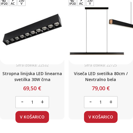
Šifra izdelka: 22532
Šifra izdelka: 22725
Stropna linijska LED linearna
Viseča LED svetilka 80cm /
svetilka 30W črna
Nevtralno bela
69,50 €
79,00 €
-
-
+
+
V KOŠARICO
V KOŠARICO