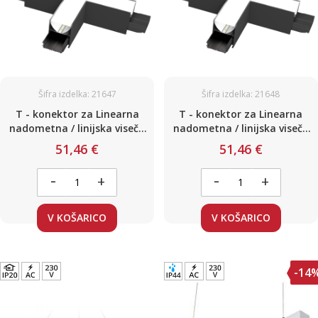
Šifra izdelka: 21647
Šifra izdelka: 21648
T - konektor za Linearna
T - konektor za Linearna
nadometna / linijska viseča
nadometna / linijska viseča
svetila / črna / 12W / 1200lm /
svetila / črna / 12W / 1200lm /
51,46 €
51,46 €
4000K
3000K
-
-
+
+
V KOŠARICO
V KOŠARICO
-14