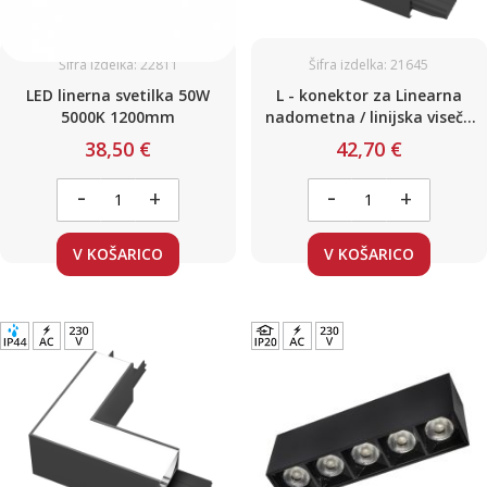
Šifra izdelka: 22811
Šifra izdelka: 21645
LED linerna svetilka 50W
L - konektor za Linearna
5000K 1200mm
nadometna / linijska viseča
svetila / črna / 8W / 800lm /
38,50 €
42,70 €
3000K
-
-
+
+
V KOŠARICO
V KOŠARICO