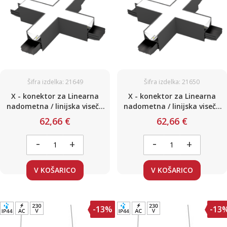
Šifra izdelka: 21649
Šifra izdelka: 21650
X - konektor za Linearna
X - konektor za Linearna
nadometna / linijska viseča
nadometna / linijska viseča
svetila / črna / 15W / 1500lm /
svetila / črna / 15W / 1500lm /
62,66 €
62,66 €
3000K
4000K
-
-
+
+
V KOŠARICO
V KOŠARICO
-13%
-13