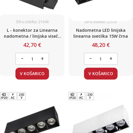
Šifra izdelka: 21646
Šifra izdelka: 22533
L - konektor za Linearna
Nadometna LED linijska
nadometna / linijska viseča
linearna svetilka 15W črna
svetila / črna / 8W / 800lm /
42,70 €
48,20 €
4000K
-
-
+
+
V KOŠARICO
V KOŠARICO