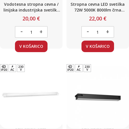
Vodotesna stropna cevna /
Stropna cevna LED svetilka
linijska industrijska svetilka
72W 5000K 8000lm črna
40W IP65 1.2m 5000K 220V
120cm
20,00 €
22,00 €
-
-
+
+
V KOŠARICO
V KOŠARICO