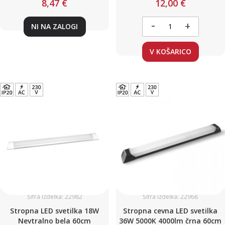
8,47 €
12,00 €
-
+
NI NA ZALOGI
V KOŠARICO
Šifra izdelka: 22982
Šifra izdelka: 22968
Stropna LED svetilka 18W
Stropna cevna LED svetilka
Nevtralno bela 60cm
36W 5000K 4000lm črna 60cm