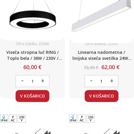
Šifra izdelka: 22066
Šifra izdelka: 22593
Viseča stropna luč RING /
Linearna nadometna /
Toplo bela / 36W / 230V /
linijska viseča svetilka 24W /
ф500mm
L-600 mm Toplo bela
60,00 €
62,00 €
72,35 €
-
-
+
+
V KOŠARICO
V KOŠARICO