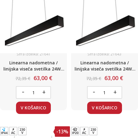
Šifra izdelka: 21641
Šifra izdelka: 21643
Linearna nadometna /
Linearna nadometna /
linijska viseča svetilka 24W /
linijska viseča svetilka 24W /
L-600mm Toplo bela
L-600mm Nevtralno bela
63,00 €
63,00 €
72,35 €
72,35 €
-
-
+
+
V KOŠARICO
V KOŠARICO
-13%