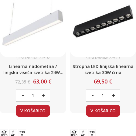
Šifra izdelka: 22592
Šifra izdelka: 22529
Linearna nadometna /
Stropna LED linijska linearna
linijska viseča svetilka 24W /
svetilka 30W črna
L-600 mm Nevtralno bela
63,00 €
69,50 €
72,35 €
-
-
+
+
V KOŠARICO
V KOŠARICO