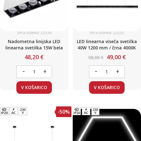
Šifra izdelka: 22536
Šifra izdelka: 22225
Nadometna linijska LED
LED linearna viseča svetilka
linearna svetilka 15W bela
40W 1200 mm / črna 4000K
48,20 €
49,00 €
98,00 €
-
-
+
+
V KOŠARICO
V KOŠARICO
-50%