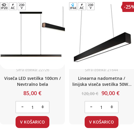
-25
Šifra izdelka: 22726
Šifra izdelka: 21644
Viseča LED svetilka 100cm /
Linearna nadometna /
Nevtralno bela
linijska viseča svetilka 50W /
L-1500mm Nevtralno bela
85,00 €
90,00 €
120,00 €
-
-
+
+
V KOŠARICO
V KOŠARICO