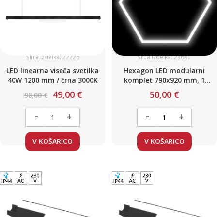
Šifra izdelka: 22226
Šifra izdelka: 23691
LED linearna viseča svetilka
Hexagon LED modularni
40W 1200 mm / črna 3000K
komplet 790x920 mm, 1
modul 42W 5040lm
49,00 €
50,00 €
98,00 €
-
-
+
+
V KOŠARICO
V KOŠARICO