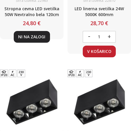
Šifra izdelka: 22985
Šifra izdelka: 22810
Stropna cevna LED svetilka
LED linerna svetilka 24W
50W Nevtralno bela 120cm
5000K 600mm
24,80 €
28,70 €
-
+
NI NA ZALOGI
V KOŠARICO