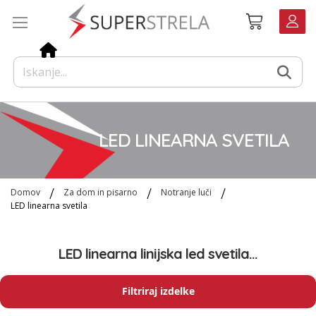
Preskoči
Košarica
na
vsebino
LED LINEARNA SVETILA
Domov
Za dom in pisarno
Notranje luči
LED linearna svetila
LED linearna linijska led svetila...
Filtriraj izdelke