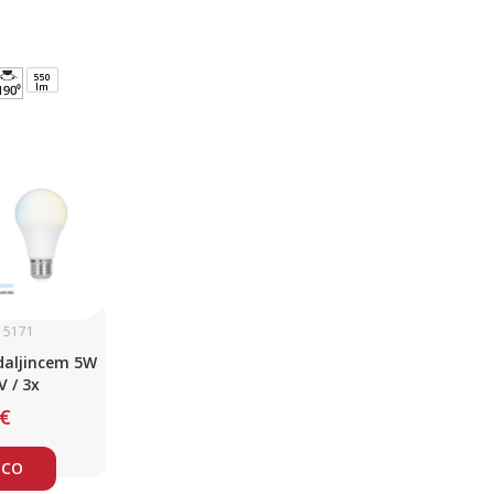
550
lm
: 5171
 daljincem 5W
V / 3x
 €
ICO