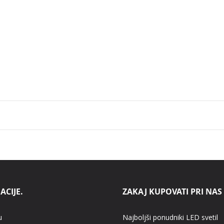
ACIJE.
ZAKAJ KUPOVATI PRI NAS
u
Najboljši ponudniki LED svetil