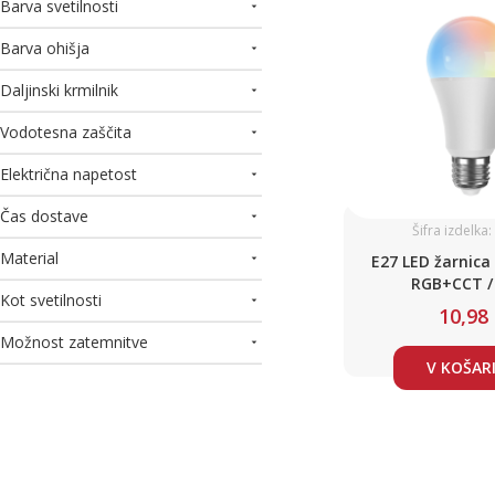
Barva svetilnosti
Barva ohišja
Daljinski krmilnik
Vodotesna zaščita
Električna napetost
Čas dostave
Šifra izdelka
Material
E27 LED žarnica 
RGB+CCT /
Kot svetilnosti
10,98
Možnost zatemnitve
V KOŠAR