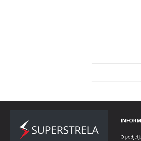
INFORM
O podjetj