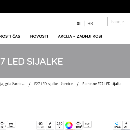
Preskoči
SI
HR
na
Iskanje
vsebino
PROSTI ČAS
NOVOSTI
AKCIJA – ZADNJI KOSI
7 LED SIJALKE
a, grla žarnic...
E27 LED sijalke - žarnice
Pametne E27 LED sijalke
806
800
lm
lm