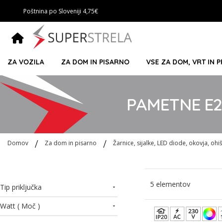
Poštnina po Sloveniji 4,75€
ZA VOZILA
ZA DOM IN PISARNO
VSE ZA DOM, VRT IN 
PAMETNE E2
Domov
Za dom in pisarno
Žarnice, sijalke, LED diode, okovja, ohišj
5
elementov
Tip priključka
Watt ( Moč )