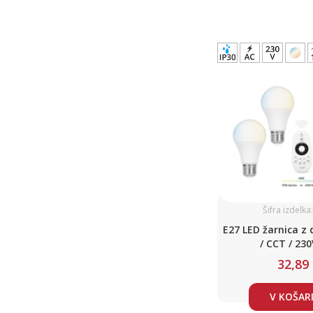
Šifra izdelka
E27 LED žarnica z
/ CCT / 230
32,89
V KOŠAR