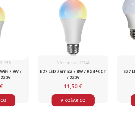
: 21256
Šifra izdelka: 23742
WiFi / 9W /
E27 LED žarnica / 8W / RGB+CCT
E27 L
 230V
/ 230V
 €
11,50 €
ICO
V KOŠARICO