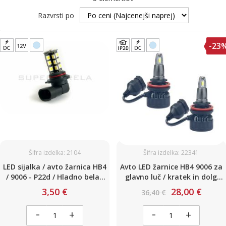
Razvrsti po
-23
Šifra izdelka: 2104
Šifra izdelka: 22341
LED sijalka / avto žarnica HB4
Avto LED žarnice HB4 9006 za
/ 9006 - P22d / Hladno bela /
glavno luč / kratek in dolg
27 LED / 5050 / 6,5W = 35,9W /
snop / Hladno bela / DC12-
3,50 €
28,00 €
36,40 €
DC 12V / Canbus / z uporom
24V / 2x 35W / 2x 4800 lm
-
-
+
+