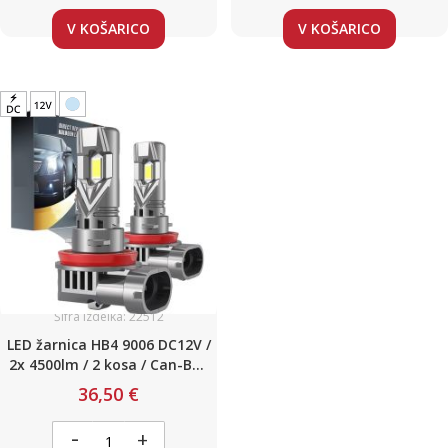
V KOŠARICO
V KOŠARICO
Šifra izdelka: 22512
LED žarnica HB4 9006 DC12V /
2x 4500lm / 2 kosa / Can-Bus
/ Set 2 kosa
36,50 €
-
+