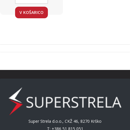
V KOŠARICO
Super Strela d.o.o., CKŽ 46, 8270 Krško
T: +386 51 815 051