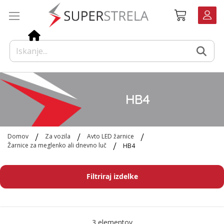
Preskoči
Košarica
na
vsebino
HB4
Domov
Za vozila
Avto LED žarnice
Žarnice za meglenko ali dnevno luč
HB4
Filtriraj izdelke
3
elementov