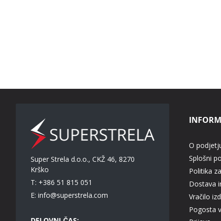
INFORM
O podjetj
Splošni p
Super Strela d.o.o., CKŽ 46, 8270
Krško
Politika z
T: +386 51 815 051
Dostava in
E:
info@superstrela.com
Vračilo iz
Pogosta 
DELOVNI ČAS: