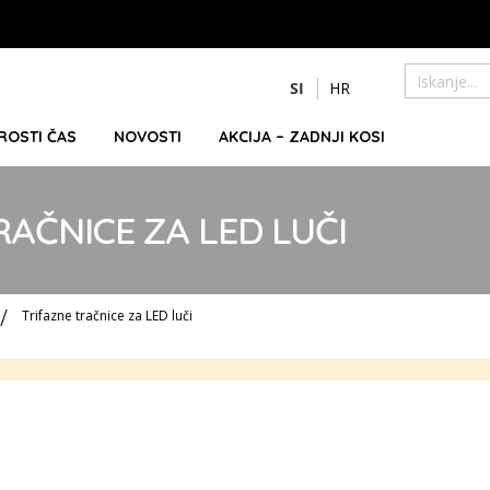
Preskoči
SI
HR
na
Iskanje
vsebino
PROSTI ČAS
NOVOSTI
AKCIJA – ZADNJI KOSI
RAČNICE ZA LED LUČI
Trifazne tračnice za LED luči