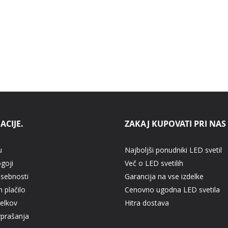
ACIJE.
ZAKAJ KUPOVATI PRI NAS
u
Najboljši ponudniki LED svetil
ogoji
Več o LED svetilih
asebnosti
Garancija na vse izdelke
 plačilo
Cenovno ugodna LED svetila
delkov
Hitra dostava
vprašanja