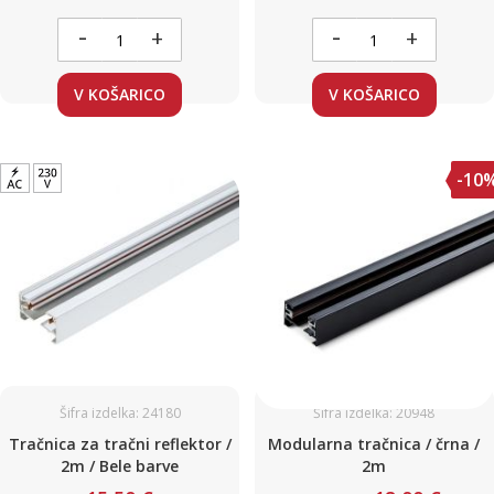
-
-
+
+
V KOŠARICO
V KOŠARICO
-10
Šifra izdelka: 24180
Šifra izdelka: 20948
Tračnica za tračni reflektor /
Modularna tračnica / črna /
2m / Bele barve
2m