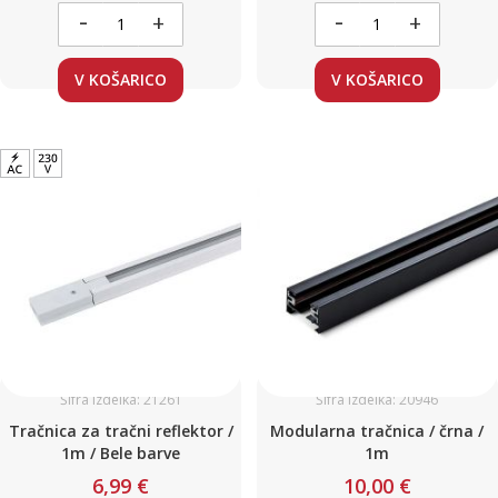
-
-
+
+
V KOŠARICO
V KOŠARICO
Šifra izdelka: 21261
Šifra izdelka: 20946
Tračnica za tračni reflektor /
Modularna tračnica / črna /
1m / Bele barve
1m
6,99 €
10,00 €