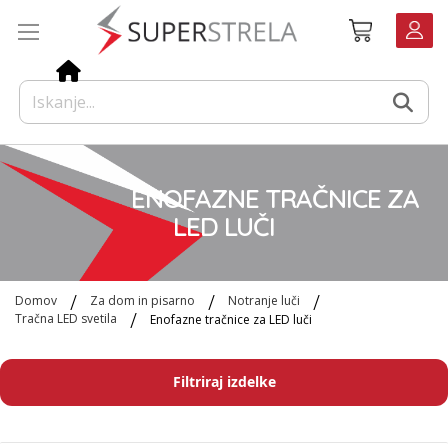
Preskoči
Košarica
na
vsebino
ENOFAZNE TRAČNICE ZA
LED LUČI
Domov
Za dom in pisarno
Notranje luči
Tračna LED svetila
Enofazne tračnice za LED luči
Filtriraj izdelke