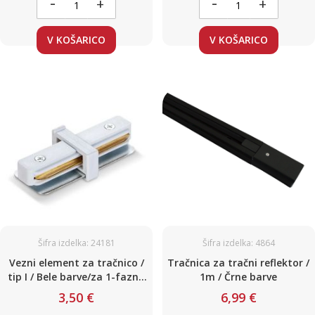
-
-
+
+
V KOŠARICO
V KOŠARICO
Šifra izdelka: 24181
Šifra izdelka: 4864
Vezni element za tračnico /
Tračnica za tračni reflektor /
tip I / Bele barve/za 1-fazno
1m / Črne barve
tračnico
3,50 €
6,99 €