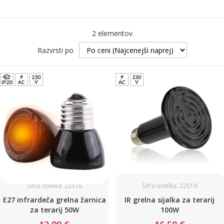
2
elementov
Razvrsti po
Šifra izdelka: 22518
Šifra izdelka: 22519
E27 infrardeča grelna žarnica
IR grelna sijalka za terarij
za terarij 50W
100W