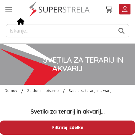
Preskoči
Košarica
na
vsebino
SVETILA ZA TERARIJ IN
AKVARIJ
Domov
Za dom in pisarno
Svetila za terarij in akvarij
Svetila za terarij in akvarij...
Filtriraj izdelke