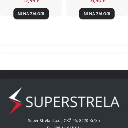
12,99 €
16,50 €
NI NA ZALOGI
NI NA ZALOGI
Super Strela d.o.o., CKŽ 46, 8270 Krško
T: +386 51 815 051