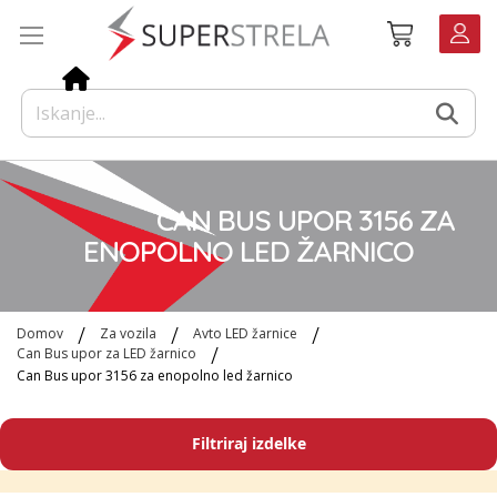
Preskoči
Košarica
na
vsebino
CAN BUS UPOR 3156 ZA
ENOPOLNO LED ŽARNICO
Domov
Za vozila
Avto LED žarnice
Can Bus upor za LED žarnico
Can Bus upor 3156 za enopolno led žarnico
Filtriraj izdelke