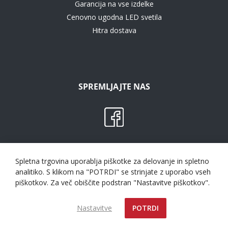
Garancija na vse izdelke
Cenovno ugodna LED svetila
Hitra dostava
SPREMLJAJTE NAS
Super Strela d.o.o. © 2023 Vse pravice pridržane.
Spletna trgovina uporablja piškotke za delovanje in spletno
analitiko. S klikom na "POTRDI" se strinjate z uporabo vseh
piškotkov. Za več obiščite podstran "Nastavitve piškotkov".
Nastavitve
POTRDI