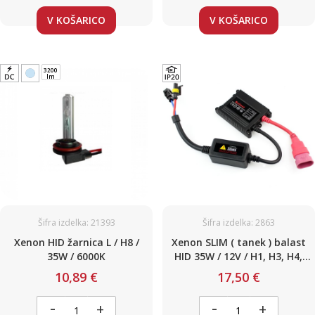
V KOŠARICO
V KOŠARICO
3200
lm
Šifra izdelka: 21393
Šifra izdelka: 2863
Xenon HID žarnica L / H8 /
Xenon SLIM ( tanek ) balast
35W / 6000K
HID 35W / 12V / H1, H3, H4,
H7, H1-H7, H7R, HB3, HB4,
10,89 €
17,50 €
H11, H13 (D2S*, D2R*, D4C*,
D4R*, D4S*)
-
-
+
+