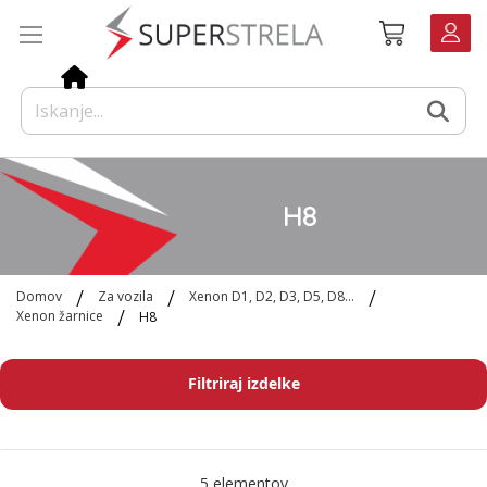
Preskoči
Košarica
na
vsebino
H8
Domov
Za vozila
Xenon D1, D2, D3, D5, D8...
Xenon žarnice
H8
Filtriraj izdelke
5
elementov