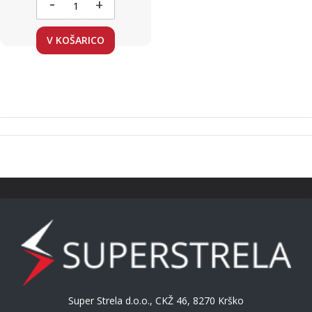
-
+
V KOŠARICO
Super Strela d.o.o., CKŽ 46, 8270 Krško