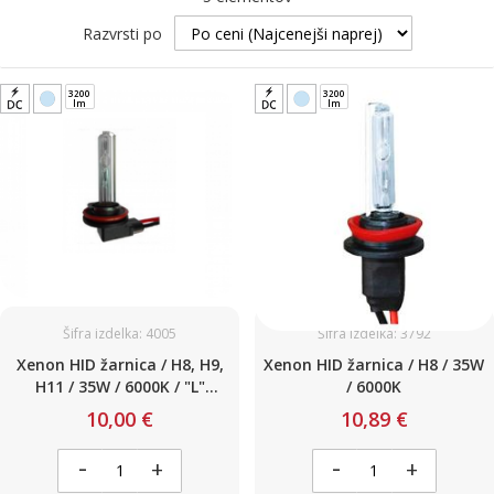
Razvrsti po
3200
3200
lm
lm
Šifra izdelka: 4005
Šifra izdelka: 3792
Xenon HID žarnica / H8, H9,
Xenon HID žarnica / H8 / 35W
H11 / 35W / 6000K / "L"
/ 6000K
priključek
10,00 €
10,89 €
-
-
+
+