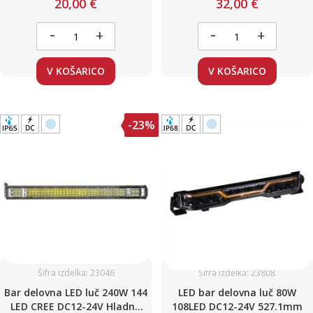
20,00 €
32,00 €
štirikolesnik
-
-
+
+
V KOŠARICO
V KOŠARICO
-23%
Šifra izdelka: 23046
Šifra izdelka: 23808
Bar delovna LED luč 240W 144
LED bar delovna luč 80W
LED CREE DC12-24V Hladno
108LED DC12-24V 527.1mm