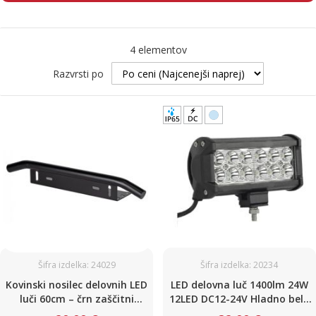
4
elementov
Razvrsti po
Šifra izdelka: 24029
Šifra izdelka: 20234
Kovinski nosilec delovnih LED
LED delovna luč 1400lm 24W
luči 60cm – črn zaščitni
12LED DC12-24V Hladno bela
odbijač za ATV, UTV,
L-165mm