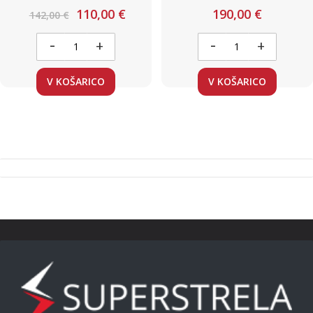
bela L-795mm
110,00 €
190,00 €
142,00 €
-
-
+
+
V KOŠARICO
V KOŠARICO