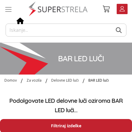
Preskoči
Košarica
na
vsebino
BAR LED LUČI
Domov
Za vozila
Delovne LED luči
BAR LED luči
Podolgovate LED delovne luči oziroma BAR
LED luči...
Filtriraj izdelke