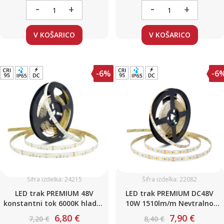
-
-
+
+
V KOŠARICO
V KOŠARICO
-6%
-6
Šifra izdelka: 24215
Šifra izdelka: 22082
LED trak PREMIUM 48V
LED trak PREMIUM DC48V
konstantni tok 6000K hladno
10W 1510lm/m Nevtralno
bela IP65 60 LED/m 5W/m
bela 120 led/m IP65
6,80 €
7,90 €
7,20 €
8,40 €
750lm – profesionalni LED