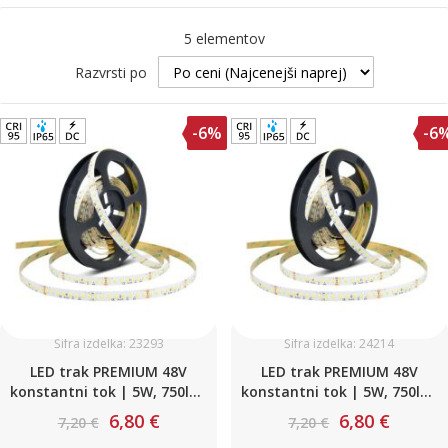
5
elementov
Razvrsti po
-6%
-6
Šifra izdelka: 23293
Šifra izdelka: 24214
LED trak PREMIUM 48V
LED trak PREMIUM 48V
konstantni tok | 5W, 750lm,
konstantni tok | 5W, 750lm,
3000K - Toplo bela, 60
4000K - Nevtralno bela, 60
6,80 €
6,80 €
7,20 €
7,20 €
LED/m|vodooporen IP65
LED/m|vodooporen IP65