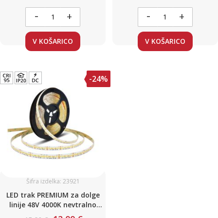
trak brez padca napetosti
-
-
+
+
V KOŠARICO
V KOŠARICO
-24%
Šifra izdelka: 23921
LED trak PREMIUM za dolge
linije 48V 4000K nevtralno
bela, 240 LED/m, 16W/m,