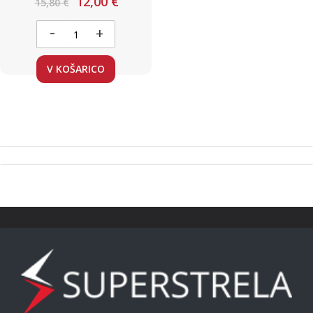
12,00 €
15,80 €
CRI95
-
+
V KOŠARICO