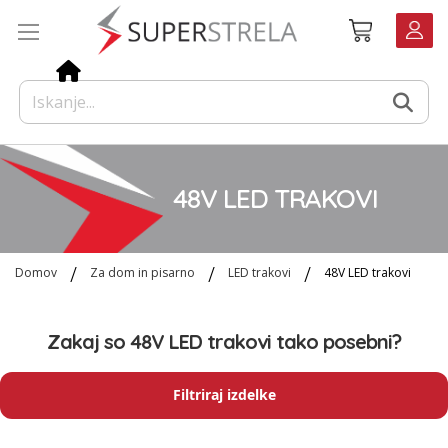
Preskoči
Košarica
na
vsebino
48V LED TRAKOVI
Domov
Za dom in pisarno
LED trakovi
48V LED trakovi
Zakaj so 48V LED trakovi tako posebni?
Filtriraj izdelke