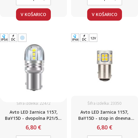
V KOŠARICO
V KOŠARICO
Šifra izdelka: 22472
Šifra izdelka: 23350
Avto LED žarnica 1157,
Avto LED žarnica 1157,
BaY15D - dvopolna P21/5W
BaY15D - stop in dnevna
360°leča / HLADNO BELA /
dvopolna P21W/5W / HLADNO
6,80 €
6,80 €
CanBus z uporom / DC12 -
BELA / 30 LED 6W / 12V /
24V
Canbus / z uporom