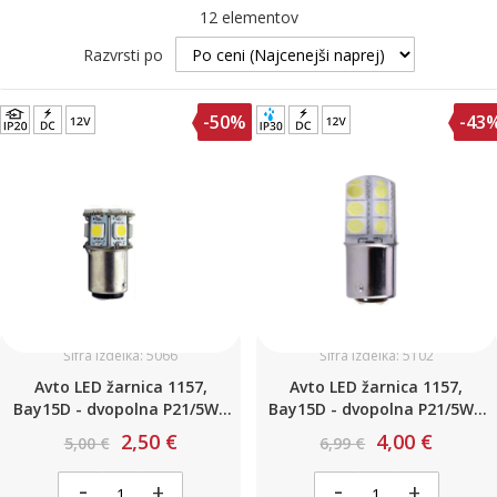
12
elementov
Razvrsti po
-50%
-43
Šifra izdelka: 5066
Šifra izdelka: 5102
Avto LED žarnica 1157,
Avto LED žarnica 1157,
Bay15D - dvopolna P21/5W /
Bay15D - dvopolna P21/5W /
Oranžna / 13 LED / 3,1W / 12V
Hladno bela / 12 LED / 2,6W /
2,50 €
4,00 €
5,00 €
6,99 €
12V
-
-
+
+