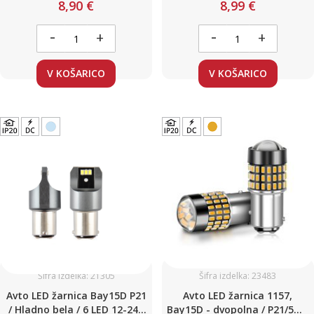
8,90 €
8,99 €
- 24V / Canbus / z uporom
12V
-
-
+
+
V KOŠARICO
V KOŠARICO
Šifra izdelka: 21305
Šifra izdelka: 23483
Avto LED žarnica Bay15D P21
Avto LED žarnica 1157,
/ Hladno bela / 6 LED 12-24V
Bay15D - dvopolna / P21/5W /