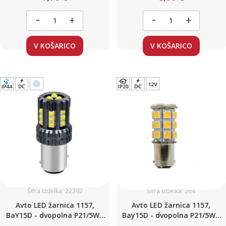
Canbus / z uporom
-
-
+
+
V KOŠARICO
V KOŠARICO
Šifra izdelka: 22392
Šifra izdelka: 264
Avto LED žarnica 1157,
Avto LED žarnica 1157,
BaY15D - dvopolna P21/5W /
Bay15D - dvopolna P21/5W /
HLADNO BELA / 24 LED 8W / 12
Hladno bela / 27 LED / 6,5W /