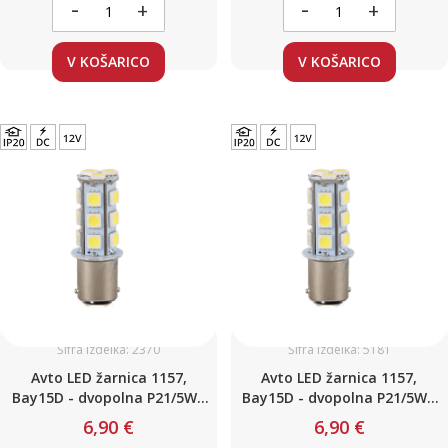
-
-
+
+
V KOŠARICO
V KOŠARICO
Šifra izdelka: 2370
Šifra izdelka: 5181
Avto LED žarnica 1157,
Avto LED žarnica 1157,
Bay15D - dvopolna P21/5W /
Bay15D - dvopolna P21/5W /
Oranžna / 18 LED / 3W / 12V
Hladno bela / 18 LED / 4,3W /
6,90 €
6,90 €
12V + stroboskopska