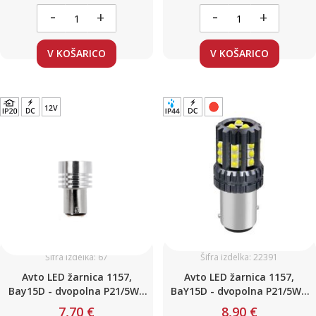
-
-
+
+
V KOŠARICO
V KOŠARICO
Šifra izdelka: 67
Šifra izdelka: 22391
Avto LED žarnica 1157,
Avto LED žarnica 1157,
Bay15D - dvopolna P21/5W /
BaY15D - dvopolna P21/5W /
Hladno bela / 3 LED / 3W / 12V
RDEČA / 24 LED 8W / 12 - 24V /
7,70 €
8,90 €