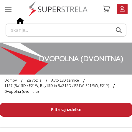
Preskoči
Košarica
na
vsebino
DVOPOLNA (DVONITNA)
Domov
Za vozila
Avto LED žarnice
1157 (Ba15D / P21W, Bay15D in BaZ15D / P21W, P21/5W, P21Y)
Dvopolna (dvonitna)
Filtriraj izdelke