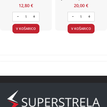
Canbus 2x
Oranžna / 78 LED z LEČO / 12-
12,80 €
20,00 €
24V Canbus / 2 kosa
-
-
+
+
V KOŠARICO
V KOŠARICO