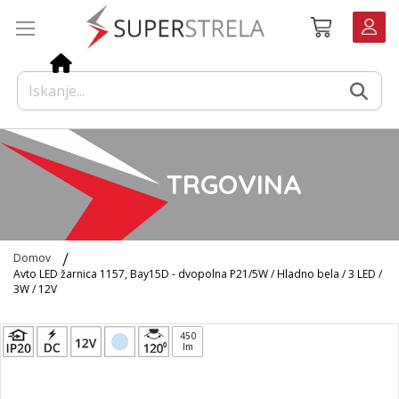
Preskoči
Košarica
na
vsebino
TRGOVINA
Domov
Avto LED žarnica 1157, Bay15D - dvopolna P21/5W / Hladno bela / 3 LED /
3W / 12V
Preskoči
450
na
lm
konec
galerije