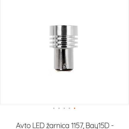
slik
Preskoči
na
Avto LED žarnica 1157, Bay15D -
začetek