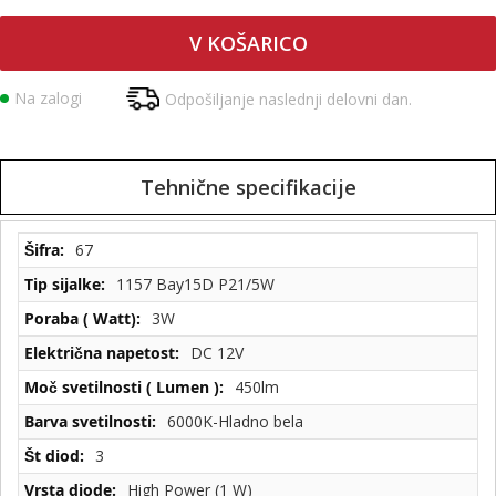
V KOŠARICO
Na zalogi
Odpošiljanje naslednji delovni dan.
Tehnične specifikacije
Tehnične
67
specifikacije
1157 Bay15D P21/5W
3W
DC 12V
450lm
6000K-Hladno bela
3
High Power (1 W)