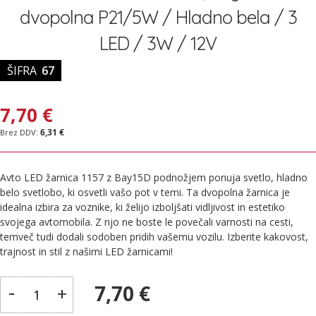
galerije
dvopolna P21/5W / Hladno bela / 3
slik
LED / 3W / 12V
ŠIFRA
67
7,70 €
6,31 €
Avto LED žarnica 1157 z Bay15D podnožjem ponuja svetlo, hladno
belo svetlobo, ki osvetli vašo pot v temi. Ta dvopolna žarnica je
idealna izbira za voznike, ki želijo izboljšati vidljivost in estetiko
svojega avtomobila. Z njo ne boste le povečali varnosti na cesti,
temveč tudi dodali sodoben pridih vašemu vozilu. Izberite kakovost,
trajnost in stil z našimi LED žarnicami!
-
7,70 €
+