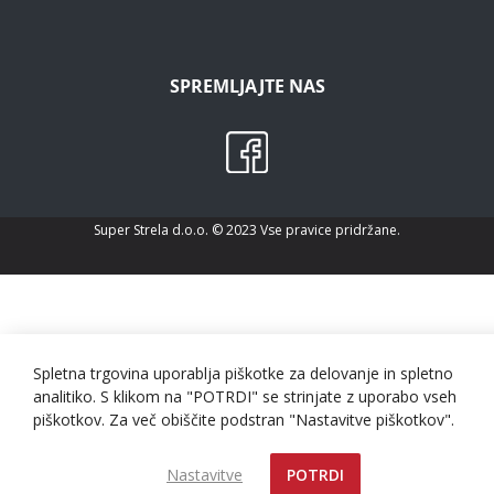
SPREMLJAJTE NAS
Super Strela d.o.o. © 2023 Vse pravice pridržane.
Spletna trgovina uporablja piškotke za delovanje in spletno
analitiko. S klikom na "POTRDI" se strinjate z uporabo vseh
piškotkov. Za več obiščite podstran "Nastavitve piškotkov".
Nastavitve
POTRDI