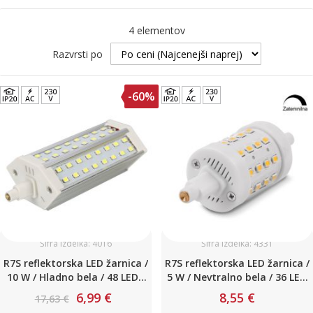
4
elementov
Razvrsti po
-60%
Šifra izdelka: 4016
Šifra izdelka: 4331
R7S reflektorska LED žarnica /
R7S reflektorska LED žarnica /
10 W / Hladno bela / 48 LED /
5 W / Nevtralno bela / 36 LED
135mm / 230V
/ 78-81mm / ZATEMNILNA /
6,99 €
8,55 €
17,63 €
360° svetilnost