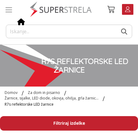
Preskoči
Košarica
na
vsebino
R7S REFLEKTORSKE LED
ŽARNICE
Domov
Za dom in pisarno
Žarnice, sijalke, LED diode, okovja, ohišja, grla žarnic...
R7s reflektorske LED žarnice
Filtriraj izdelke