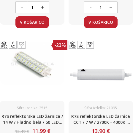
-
-
+
+
V KOŠARICO
V KOŠARICO
-23%
Šifra izdelka: 2515
Šifra izdelka: 21095
R7S reflektorska LED žarnica /
R7S reflektorska LED žarnica
14 W / Hladno bela / 60 LED /
CCT / 7 W / 2700K - 4000K -
189-190mm / 230V
6500K / 118mm / 230V
11,99 €
13,90 €
15,49 €