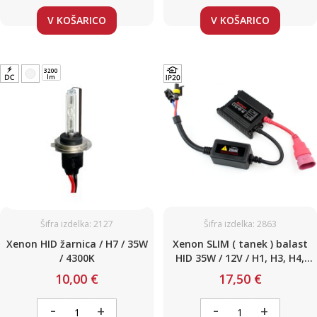
V KOŠARICO
V KOŠARICO
3200
lm
Šifra izdelka: 2127
Šifra izdelka: 2863
Xenon HID žarnica / H7 / 35W
Xenon SLIM ( tanek ) balast
/ 4300K
HID 35W / 12V / H1, H3, H4,
H7, H1-H7, H7R, HB3, HB4,
10,00 €
17,50 €
H11, H13 (D2S*, D2R*, D4C*,
D4R*, D4S*)
-
-
+
+