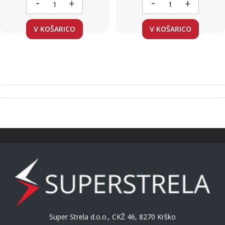
-
-
+
+
V KOŠARICO
V KOŠARICO
Super Strela d.o.o., CKŽ 46, 8270 Krško