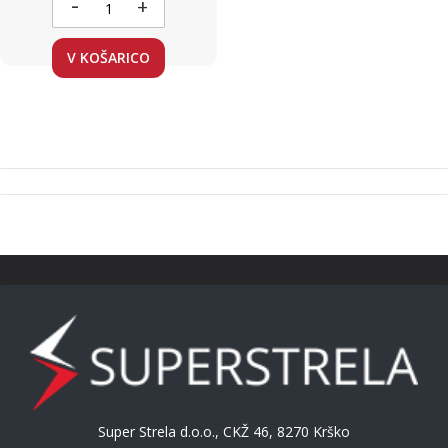
-
+
V KOŠARICO
Super Strela d.o.o., CKŽ 46, 8270 Krško