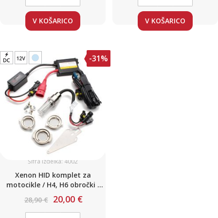
V KOŠARICO
V KOŠARICO
-31%
Šifra izdelka: 4002
Xenon HID komplet za
motocikle / H4, H6 obročki /
35W / 6000K
20,00 €
28,90 €