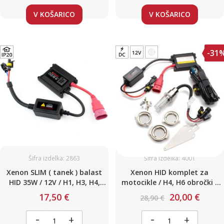
V KOŠARICO
V KOŠARICO
-31
Šifra izdelka: 2863
Šifra izdelka: 4001
Xenon SLIM ( tanek ) balast
Xenon HID komplet za
HID 35W / 12V / H1, H3, H4,
motocikle / H4, H6 obročki /
H7, H1-H7, H7R, HB3, HB4,
35W / 4300K
17,50 €
20,00 €
28,90 €
H11, H13 (D2S*, D2R*, D4C*,
D4R*, D4S*)
-
-
+
+