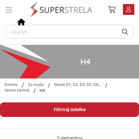
Preskoči
Košarica
na
vsebino
H4
Domov
Za vozila
Xenon D1, D2, D3, D5, D8...
Xenon žarnice
H4
Filtriraj izdelke
5
elementov