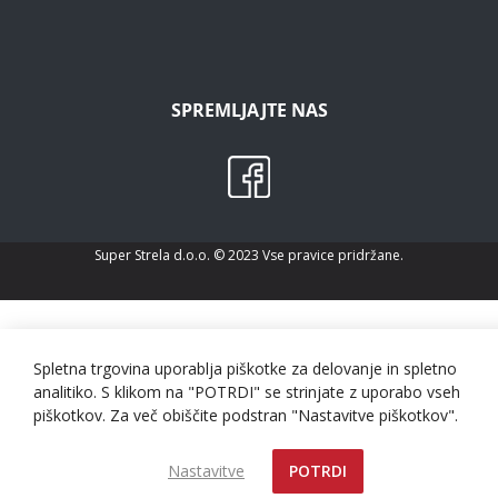
SPREMLJAJTE NAS
Super Strela d.o.o. © 2023 Vse pravice pridržane.
Spletna trgovina uporablja piškotke za delovanje in spletno
analitiko. S klikom na "POTRDI" se strinjate z uporabo vseh
piškotkov. Za več obiščite podstran "Nastavitve piškotkov".
Nastavitve
POTRDI