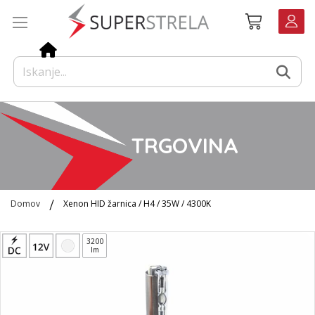
Preskoči
Košarica
na
vsebino
TRGOVINA
Domov
Xenon HID žarnica / H4 / 35W / 4300K
Preskoči
3200
na
lm
konec
galerije
slik