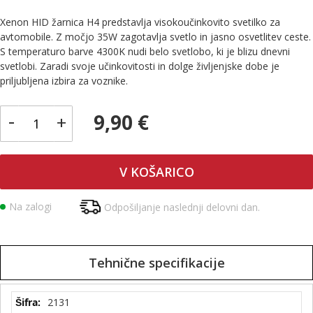
Xenon HID žarnica H4 predstavlja visokoučinkovito svetilko za
avtomobile. Z močjo 35W zagotavlja svetlo in jasno osvetlitev ceste.
S temperaturo barve 4300K nudi belo svetlobo, ki je blizu dnevni
svetlobi. Zaradi svoje učinkovitosti in dolge življenjske dobe je
priljubljena izbira za voznike.
-
9,90 €
+
V KOŠARICO
Na zalogi
Odpošiljanje naslednji delovni dan.
Tehnične specifikacije
Tehnične
2131
specifikacije