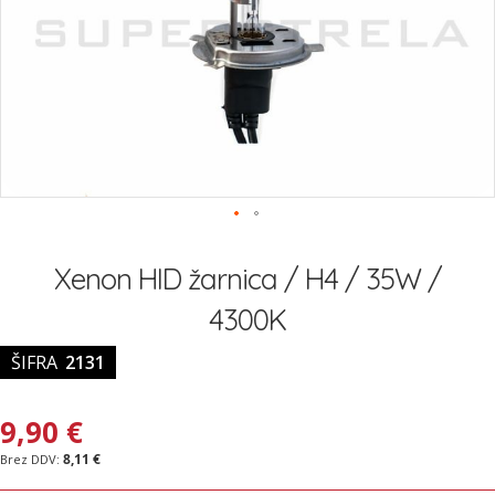
Preskoči
na
Xenon HID žarnica / H4 / 35W /
začetek
galerije
4300K
slik
ŠIFRA
2131
9,90 €
8,11 €