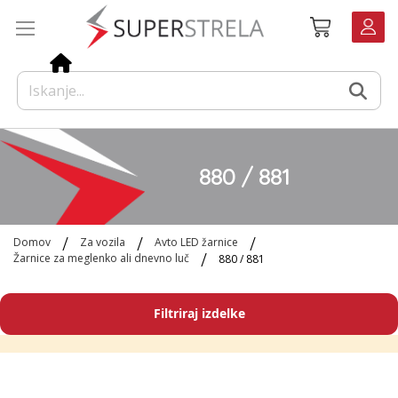
Preskoči
Košarica
na
vsebino
880 / 881
Domov
Za vozila
Avto LED žarnice
Žarnice za meglenko ali dnevno luč
880 / 881
Filtriraj izdelke