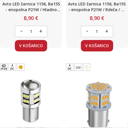
Avto LED žarnica 1156, Ba15S
Avto LED žarnica 1156, Ba15S
- enopolna P21W / Hladno
- enopolna P21W / Rdeča / 21
bela / 21 LED / 8W / 12-24V /
LED / 8W / 12-24V / Canbus
8,90 €
8,90 €
Canbus
-
-
+
+
V KOŠARICO
V KOŠARICO
Šifra izdelka: 24022
Šifra izdelka: 24161