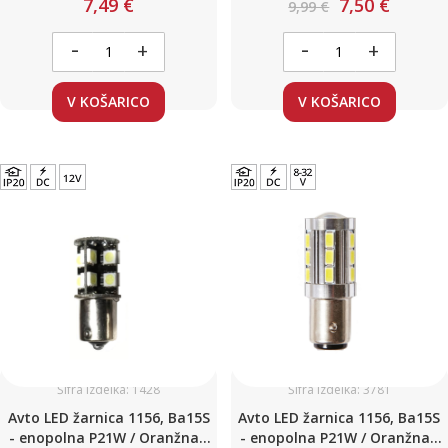
7,49 €
7,50 €
9,99 €
-
-
+
+
V KOŠARICO
V KOŠARICO
Šifra izdelka: 1428
Šifra izdelka: 3781
Avto LED žarnica 1156, Ba15S
Avto LED žarnica 1156, Ba15S
- enopolna P21W / Oranžna /
- enopolna P21W / Oranžna /