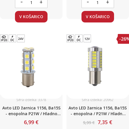
-
-
+
+
V KOŠARICO
V KOŠARICO
-26
Šifra izdelka: 3378
Šifra izdelka: 20962
Avto LED žarnica 1156, Ba15S
Avto LED žarnica 1156, Ba15S
- enopolna P21W / Hladno
- enopolna / P21W / Hladno
bela / 18 LED / 4,3W / 24V
bela / 33 LED / 4,5W DC12V /
6,99 €
7,35 €
9,99 €
Canbus