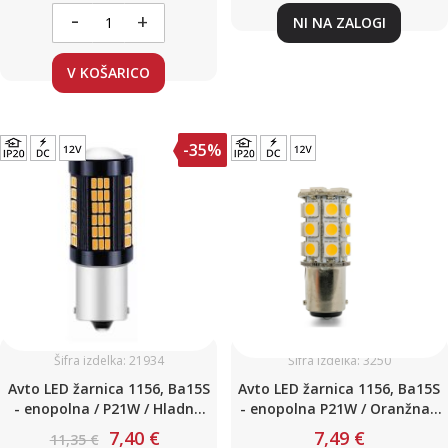
-
+
NI NA ZALOGI
V KOŠARICO
-35%
Šifra izdelka: 21934
Šifra izdelka: 3250
Avto LED žarnica 1156, Ba15S
Avto LED žarnica 1156, Ba15S
- enopolna / P21W / Hladno
- enopolna P21W / Oranžna /
bela / 102 LED / 3014 / 5W /
27 LED / 6,5W / 12V
7,40 €
7,49 €
11,35 €