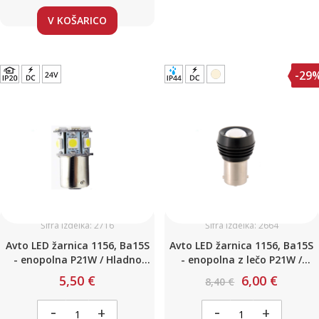
V KOŠARICO
-29
Šifra izdelka: 2716
Šifra izdelka: 2664
Avto LED žarnica 1156, Ba15S
Avto LED žarnica 1156, Ba15S
- enopolna P21W / Hladno
- enopolna z lečo P21W /
bela / 13 LED / 3,1W / 24V
Toplo bela / 1 LED / 2W / 12-
5,50 €
6,00 €
8,40 €
24V
-
-
+
+