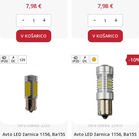
19 LED / 4,6W / 12V / Canbus
21 LED / 4,5W / 10-30V
7,98 €
7,98 €
-
-
+
+
V KOŠARICO
V KOŠARICO
-10
Šifra izdelka: 2233
Šifra izdelka: 22470
Avto LED žarnica 1156, Ba15S
Avto LED žarnica 1156, Ba15S