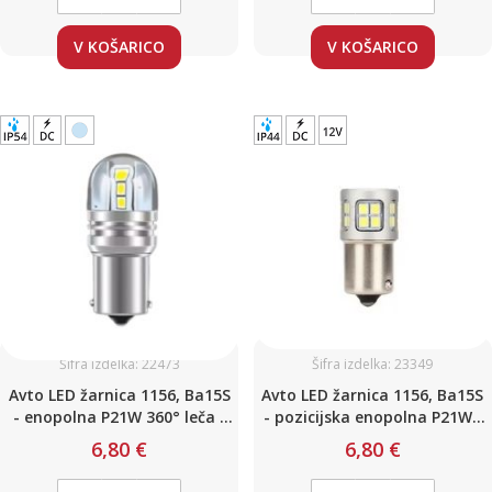
V KOŠARICO
V KOŠARICO
Šifra izdelka: 22473
Šifra izdelka: 23349
Avto LED žarnica 1156, Ba15S
Avto LED žarnica 1156, Ba15S
- enopolna P21W 360° leča /
- pozicijska enopolna P21W /
HLADNO BELA / CanBus z
HLADNO BELA / 30 LED 6W /
6,80 €
6,80 €
uporom / DC12 - 24V
12V / Canbus / z uporom