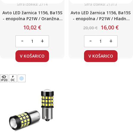
Šifra izdelka: 2714
Šifra izdelka: 21313
Avto LED žarnica 1156, Ba15S
Avto LED žarnica 1156, Ba15S
- enopolna P21W / Oranžna /
- enopolna / P21W / Hladno
27 LED / 6,5W / 12V / Canbus
bela / 78 LED z LEČO / 12-24V
10,02 €
16,00 €
20,00 €
Canbus / 2 kosa
-
-
+
+
V KOŠARICO
V KOŠARICO