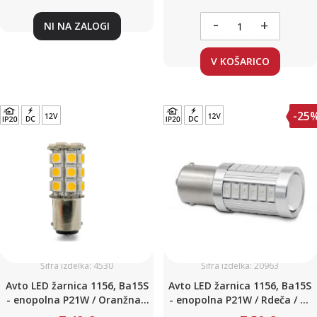
DC12V / Canbus
-
+
NI NA ZALOGI
V KOŠARICO
-25
Šifra izdelka: 4530
Šifra izdelka: 20963
Avto LED žarnica 1156, Ba15S
Avto LED žarnica 1156, Ba15S
- enopolna P21W / Oranžna /
- enopolna P21W / Rdeča / 33
18 LED / 4W / 12V
LED / 4,5W DC12V / Canbus