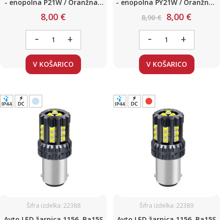
- enopolna P21W / Oranžna /
- enopolna PY21W / Oranžna /
4 LED / 6W / 12V
21 LED / 8W / 12-24V / Canbus
8,00 €
8,00 €
8,90 €
-
-
+
+
V KOŠARICO
V KOŠARICO
Šifra izdelka: 22388
Šifra izdelka: 22389
Avto LED žarnica 1156, Ba15S
Avto LED žarnica 1156, Ba15S