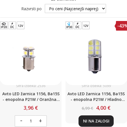
Razvrsti po
-43
Šifra izdelka: 2536
Šifra izdelka: 5099
Avto LED žarnica 1156, Ba15S
Avto LED žarnica 1156, Ba15S
- enopolna P21W / Oranžna /
- enopolna P21W / Hladno
8 LED / 1,9W / 12V
bela / 12 LED / 2,6W / 12V
3,96 €
4,00 €
6,99 €
-
+
NI NA ZALOGI