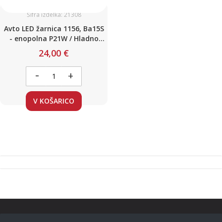
Šifra izdelka: 21308
Avto LED žarnica 1156, Ba15S
- enopolna P21W / Hladno
bela / 42 LED / 12-24V Canbus
24,00 €
2x
-
+
V KOŠARICO