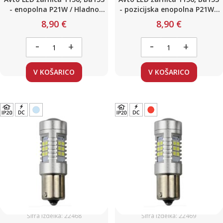
- enopolna P21W / Hladno
- pozicijska enopolna P21W /
bela / 24 LED 8W / 12 - 24V /
RDEČA / 24 LED 8W / 12 - 24V /
8,90 €
8,90 €
Canbus / z uporom
Canbus / z uporom
-
-
+
+
V KOŠARICO
V KOŠARICO
Šifra izdelka: 22468
Šifra izdelka: 22469