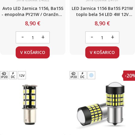
Avto LED žarnica 1156, Ba15S
LED žarnica 1156 Ba15S P21W
- enopolna PY21W / Oranžna /
toplo bela 54 LED 4W 12V
21 LED / 8W / 12-24V / Canbus
Canbus
8,90 €
8,90 €
-
-
+
+
V KOŠARICO
V KOŠARICO
-20