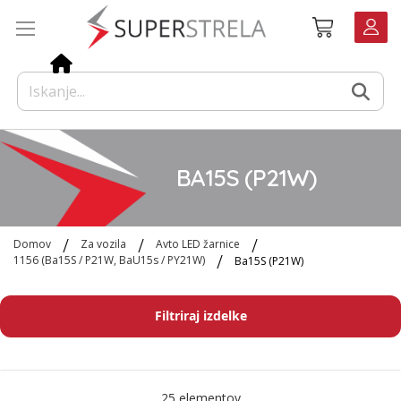
Preskoči
Košarica
na
vsebino
BA15S (P21W)
Domov
Za vozila
Avto LED žarnice
1156 (Ba15S / P21W, BaU15s / PY21W)
Ba15S (P21W)
Filtriraj izdelke
25
elementov