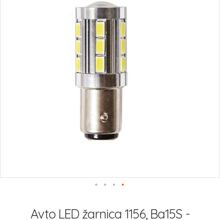
slik
Preskoči
na
Avto LED žarnica 1156, Ba15S -
začetek