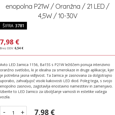
galerije
enopolna P21W / Oranžna / 21 LED /
slik
4,5W / 10-30V
ŠIFRA
3781
7,98 €
6,54 €
Avto LED žarnica 1156, Ba15S s P21W ležiščem ponuja intenzivno
oranžno svetlobo, ki je idealna za smerokaze in druge aplikacije, kjer
je potrebna jasna vidljivost. Ta žarnica je zasnovana za dolgotrajno
uporabo, zahvaljujoč visoki kakovosti LED diod. Poleg tega, s svojo
enopolno zasnovo, zagotavlja enostavno namestitev in zamenjavo.
Izberite to LED žarnico za izboljšanje varnosti in estetike vašega
vozila.
-
7,98 €
+