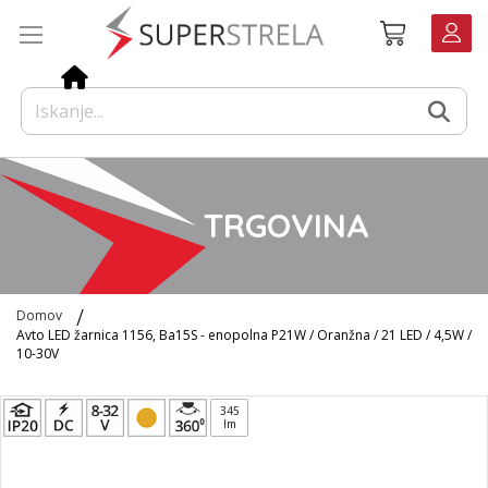
Preskoči
Košarica
na
vsebino
TRGOVINA
Domov
Avto LED žarnica 1156, Ba15S - enopolna P21W / Oranžna / 21 LED / 4,5W /
10-30V
Preskoči
345
na
lm
konec
galerije