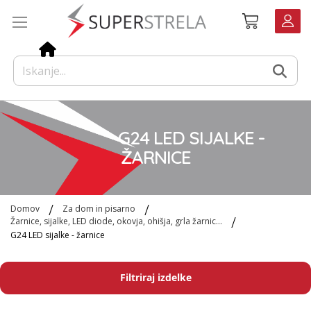
Preskoči
Košarica
na
vsebino
G24 LED SIJALKE -
ŽARNICE
Domov
Za dom in pisarno
Žarnice, sijalke, LED diode, okovja, ohišja, grla žarnic...
G24 LED sijalke - žarnice
Filtriraj izdelke