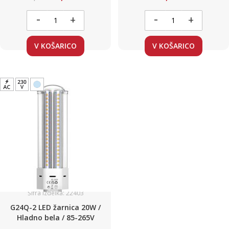
-
-
+
+
V KOŠARICO
V KOŠARICO
Šifra izdelka: 22403
G24Q-2 LED žarnica 20W /
Hladno bela / 85-265V