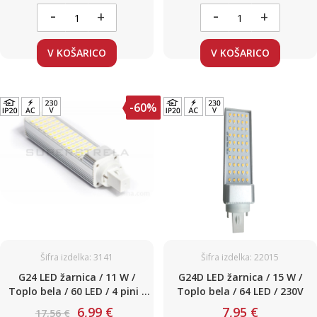
-
-
+
+
V KOŠARICO
V KOŠARICO
-60%
Šifra izdelka: 3141
Šifra izdelka: 22015
G24 LED žarnica / 11 W /
G24D LED žarnica / 15 W /
Toplo bela / 60 LED / 4 pini /
Toplo bela / 64 LED / 230V
230V
6,99 €
7,95 €
17,56 €