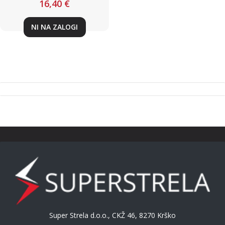
16,40 €
NI NA ZALOGI
Super Strela d.o.o., CKŽ 46, 8270 Krško