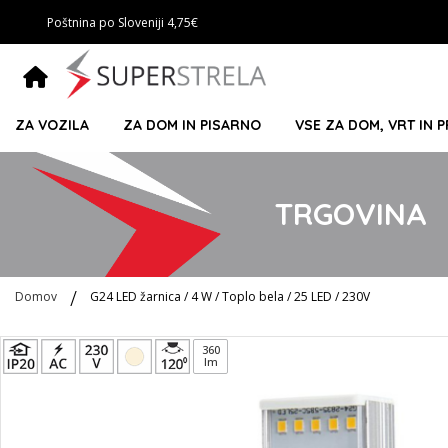
Poštnina po Sloveniji 4,75€
ZA VOZILA
ZA DOM IN PISARNO
VSE ZA DOM, VRT IN 
TRGOVINA
Domov
G24 LED žarnica / 4 W / Toplo bela / 25 LED / 230V
Preskoči
360
lm
na
konec
galerije
slik