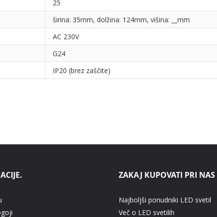
25
širina: 35mm, dolžina: 124mm, višina: __mm
AC 230V
G24
IP20 (brez zaščite)
ACIJE.
ZAKAJ KUPOVATI PRI NAS
u
Najboljši ponudniki LED svetil
ogoji
Več o LED svetilih