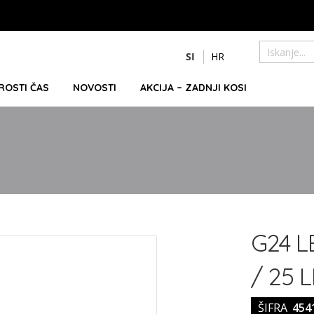
Preskoči
SI
HR
na
Iskanje
vsebino
PROSTI ČAS
NOVOSTI
AKCIJA – ZADNJI KOSI
G24 L
/ 25 
ŠIFRA
454