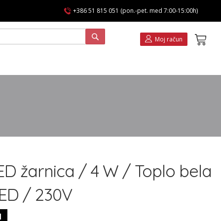
+386 51 815 051 (pon.-pet. med 7:00-15:00h)
Koša
Moj račun
ED žarnica / 4 W / Toplo bela
LED / 230V
1