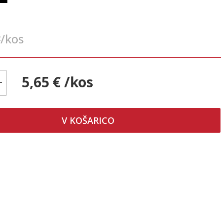
/kos
€
5,65 € /kos
+
V KOŠARICO