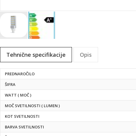
Preskoči
na
Tehnične specifikacije
Opis
začetek
galerije
slik
Tehnične
PREDNAROČILO
specifikacije
ŠIFRA
WATT ( MOČ )
MOČ SVETILNOSTI ( LUMEN )
KOT SVETILNOSTI
BARVA SVETILNOSTI