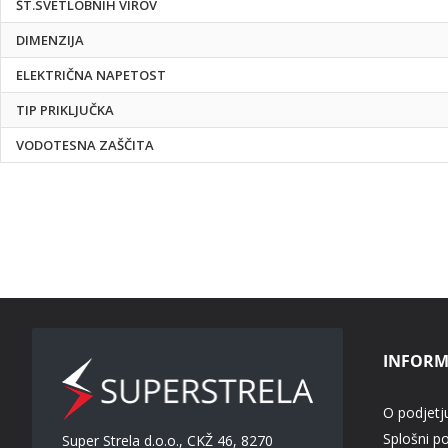
ŠT.SVETLOBNIH VIROV
DIMENZIJA
ELEKTRIČNA NAPETOST
TIP PRIKLJUČKA
VODOTESNA ZAŠČITA
INFORM
O podjetj
Splošni p
Super Strela d.o.o., CKŽ 46, 8270