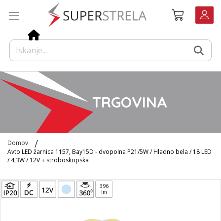
Preskoči
Košarica
na
vsebino
TRGOVINA
Domov
Avto LED žarnica 1157, Bay15D - dvopolna P21/5W / Hladno bela / 18 LED
/ 4,3W / 12V + stroboskopska
Preskoči
396
na
lm
konec
galerije