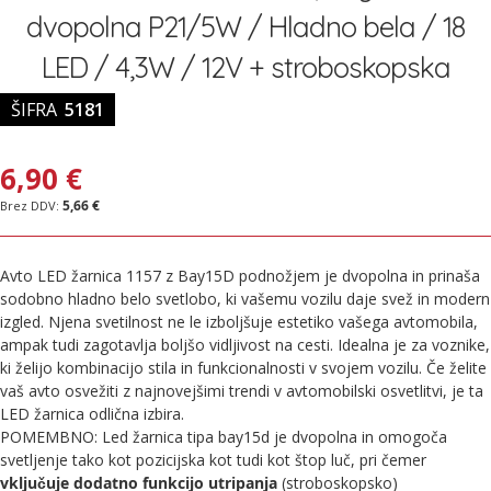
galerije
dvopolna P21/5W / Hladno bela / 18
slik
LED / 4,3W / 12V + stroboskopska
ŠIFRA
5181
6,90 €
5,66 €
Avto LED žarnica 1157 z Bay15D podnožjem je dvopolna in prinaša
sodobno hladno belo svetlobo, ki vašemu vozilu daje svež in modern
izgled. Njena svetilnost ne le izboljšuje estetiko vašega avtomobila,
ampak tudi zagotavlja boljšo vidljivost na cesti. Idealna je za voznike,
ki želijo kombinacijo stila in funkcionalnosti v svojem vozilu. Če želite
vaš avto osvežiti z najnovejšimi trendi v avtomobilski osvetlitvi, je ta
LED žarnica odlična izbira.
POMEMBNO: Led žarnica tipa bay15d je dvopolna in omogoča
svetljenje tako kot pozicijska kot tudi kot štop luč, pri čemer
vključuje dodatno funkcijo utripanja
(stroboskopsko)