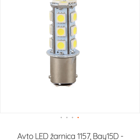
slik
Preskoči
na
Avto LED žarnica 1157, Bay15D -
začetek