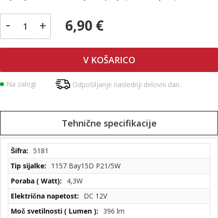
-
6,90 €
+
V KOŠARICO
Na zalogi
Odpošiljanje naslednji delovni dan.
Tehnične specifikacije
Tehnične
5181
specifikacije
1157 Bay15D P21/5W
4,3W
DC 12V
396 lm