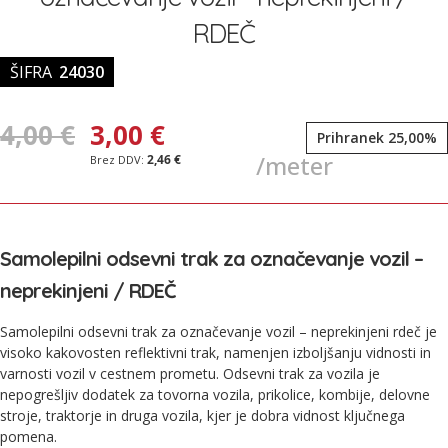
slik
RDEČ
ŠIFRA
24030
4,00 €
3,00 €
Prihranek 25,00%
/meter
2,46 €
Samolepilni odsevni trak za označevanje vozil –
neprekinjeni / RDEČ
Samolepilni odsevni trak za označevanje vozil – neprekinjeni rdeč je
visoko kakovosten reflektivni trak, namenjen izboljšanju vidnosti in
varnosti vozil v cestnem prometu. Odsevni trak za vozila je
nepogrešljiv dodatek za tovorna vozila, prikolice, kombije, delovne
stroje, traktorje in druga vozila, kjer je dobra vidnost ključnega
pomena.