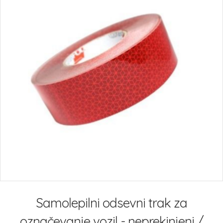
Preskoči
na
Samolepilni odsevni trak za
začetek
galerije
označevanje vozil - neprekinjeni /