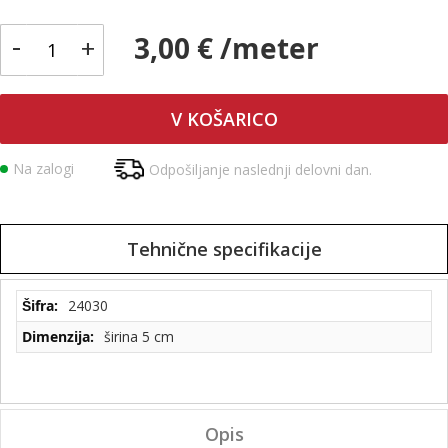
-
3,00 € /meter
+
V KOŠARICO
Na zalogi
Odpošiljanje naslednji delovni dan.
Tehnične specifikacije
Tehnične
24030
specifikacije
širina 5 cm
Opis