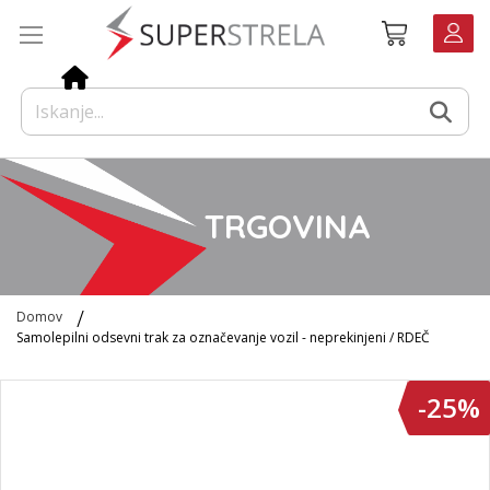
Preskoči
Košarica
na
vsebino
TRGOVINA
Domov
Samolepilni odsevni trak za označevanje vozil - neprekinjeni / RDEČ
Preskoči
-25%
na
konec
galerije
slik