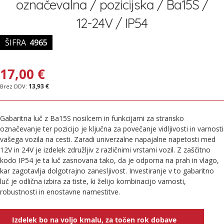
označevalna / pozicijska / Ba15S /
slik
12-24V / IP54
ŠIFRA
4965
17,00 €
13,93 €
Gabaritna luč z Ba15S nosilcem in funkcijami za stransko
označevanje ter pozicijo je ključna za povečanje vidljivosti in varnosti
vašega vozila na cesti. Zaradi univerzalne napajalne napetosti med
12V in 24V je izdelek združljiv z različnimi vrstami vozil. Z zaščitno
kodo IP54 je ta luč zasnovana tako, da je odporna na prah in vlago,
kar zagotavlja dolgotrajno zanesljivost. Investiranje v to gabaritno
luč je odlična izbira za tiste, ki želijo kombinacijo varnosti,
robustnosti in enostavne namestitve.
Izdelek bo na voljo kmalu, za točen rok dobave