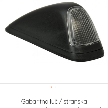
Preskoči
na
Gabaritna luč / stranska
začetek
galerije