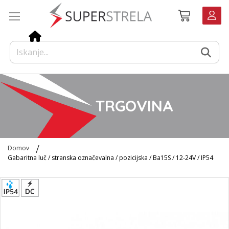
Preskoči
Košarica
na
vsebino
TRGOVINA
Domov
Gabaritna luč / stranska označevalna / pozicijska / Ba15S / 12-24V / IP54
Preskoči
na
konec
galerije
slik