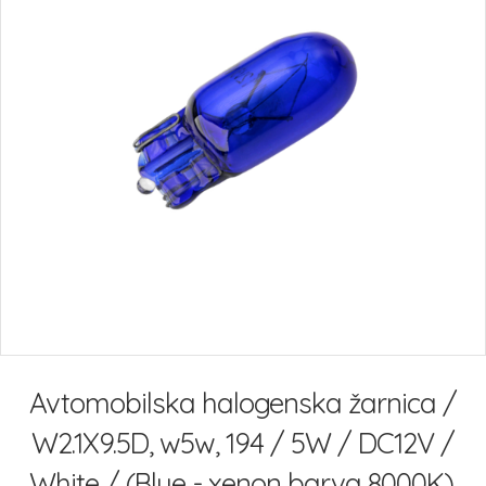
slik
Preskoči
na
Avtomobilska halogenska žarnica /
začetek
galerije
W2.1X9.5D, w5w, 194 / 5W / DC12V /
slik
White / (Blue - xenon barva 8000K).