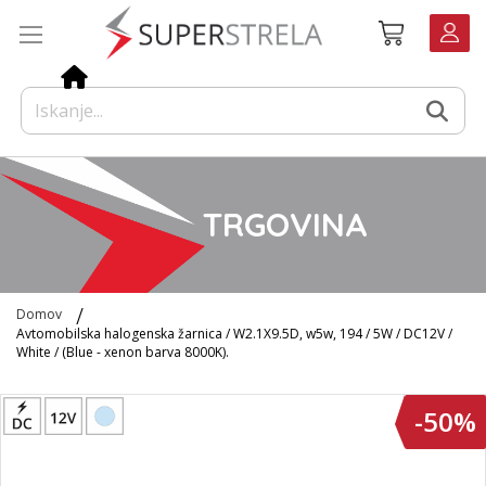
Preskoči
Košarica
na
vsebino
TRGOVINA
Domov
Avtomobilska halogenska žarnica / W2.1X9.5D, w5w, 194 / 5W / DC12V /
White / (Blue - xenon barva 8000K).
Preskoči
-50%
na
konec
galerije