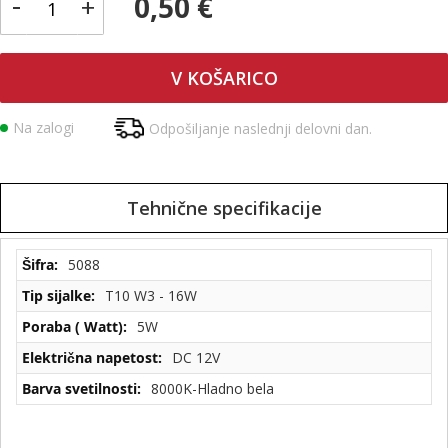
-
0,50 €
+
V KOŠARICO
Na zalogi
Odpošiljanje naslednji delovni dan.
Tehnične specifikacije
Tehnične
5088
specifikacije
T10 W3 - 16W
5W
DC 12V
8000K-Hladno bela