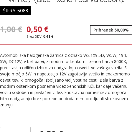
ŠIFRA
5088
1,00 €
0,50 €
Prihranek 50,00%
0,41 €
Avtomobilska halogenska žarnica z oznako W2.1X9.5D, W5W, 194,
5W, DC12V, v beli barvi, z modrim odtenkom - xenon barva 8000K,
predstavlja odlično izbiro za nadgradnjo osvetlitve vašega vozila. S
svojo močjo 5W in napetostjo 12V zagotavlja svetlo in enakomerno
osvetlitev, ki omogoča izboljšano vidljivost na cesti. Bela barva z
modrim odtenkom posnema videz xenonskih luči, kar daje vašemu
vozilu sodoben in privlačen videz. Enostavna namestitev omogoča
hitro nadgradnjo brez potrebe po dodatnem orodju ali strokovnem
znanju.