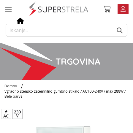
Preskoči
Košarica
na
vsebino
TRGOVINA
Domov
Vgradno stensko zatemnilno gumbno stikalo / AC100-240V / max 288W /
Bele barve
Preskoči
na
konec
galerije