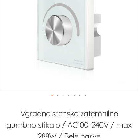
slik
Preskoči
na
Vgradno stensko zatemnilno
začetek
galerije
gumbno stikalo / AC100-240V / max
slik
288W / Bele barve