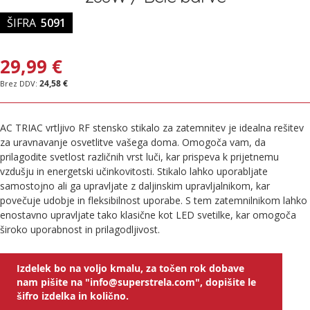
ŠIFRA
5091
29,99 €
24,58 €
AC TRIAC vrtljivo RF stensko stikalo za zatemnitev je idealna rešitev
za uravnavanje osvetlitve vašega doma. Omogoča vam, da
prilagodite svetlost različnih vrst luči, kar prispeva k prijetnemu
vzdušju in energetski učinkovitosti. Stikalo lahko uporabljate
samostojno ali ga upravljate z daljinskim upravljalnikom, kar
povečuje udobje in fleksibilnost uporabe. S tem zatemnilnikom lahko
enostavno upravljate tako klasične kot LED svetilke, kar omogoča
široko uporabnost in prilagodljivost.
Izdelek bo na voljo kmalu, za točen rok dobave
nam pišite na "info@superstrela.com", dopišite le
šifro izdelka in količno.