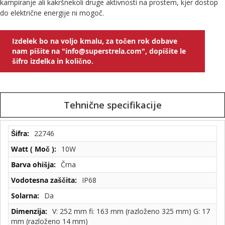
kampiranje ali kakršnekoli druge aktivnosti na prostem, kjer dostop
do električne energije ni mogoč.
Izdelek bo na voljo kmalu, za točen rok dobave
nam pišite na "info@superstrela.com", dopišite le
šifro izdelka in količno.
Tehnične specifikacije
Tehnične
22746
specifikacije
10W
Črna
IP68
Da
V: 252 mm fi: 163 mm (razloženo 325 mm) G: 17
mm (razloženo 14 mm)