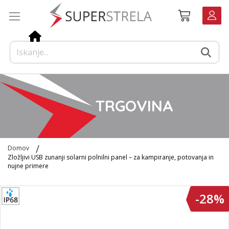
Preskoči
Košarica
na
vsebino
TRGOVINA
Domov
Zložljivi USB zunanji solarni polnilni panel – za kampiranje, potovanja in
nujne primere
Preskoči
-28%
na
konec
galerije