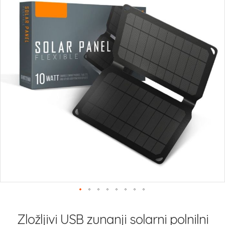
slik
Preskoči
na
Zložljivi USB zunanji solarni polnilni
začetek