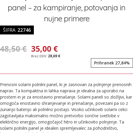
galerije
panel – za kampiranje, potovanja in
slik
nujne primere
ŠIFRA
22746
48,50 €
35,00 €
28,69 €
Prihranek 27,84%
Prenosni solarni polnilni panel, ki je zasnovan za polnjenje prenosnih
naprav. Ta kompaktna in lahka naprava je idealna za uporabo na
prostem in je za enostavno prenašanje. Solarni paneli so zložljivi, kar
omogoča enostavno shranjevanje in prenašanje, povezani pa so z
zunanjo baterijo ali polnilno postajo. Visoko učinkoviti solarni celici
zagotavljata maksimalno možno pretvorbo sončne svetlobe v
električno energijo, omogočajoč hitro in učinkovito polnjenje. Ta
solarni polnilni panel je idealen spremljevalec za pohodništvo,