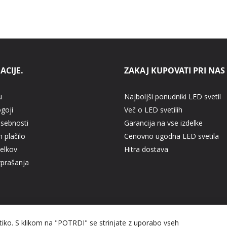
ACIJE.
ZAKAJ KUPOVATI PRI NAS
u
Najboljši ponudniki LED svetil
ogoji
Več o LED svetilih
asebnosti
Garancija na vse izdelke
 plačilo
Cenovno ugodna LED svetila
delkov
Hitra dostava
vprašanja
itiko. S klikom na "POTRDI" se strinjate z uporabo vseh