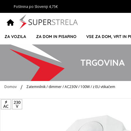
Poštnina po Sloveniji 4,75€
ZA VOZILA
ZA DOM IN PISARNO
VSE ZA DOM, VRT IN 
TRGOVINA
Domov
Zatemnilnik / dimmer / AC230V / 100W / z EU vtikačem
Preskoči
na
konec
galerije
slik