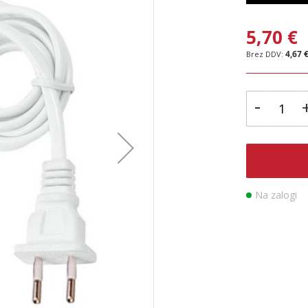
5,70 €
4,67 
-
Na zalogi