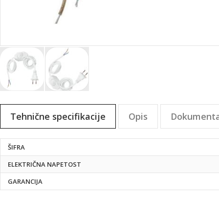
Preskoči
na
Tehnične specifikacije
Opis
Dokumenta
začetek
galerije
slik
Tehnične
ŠIFRA
specifikacije
ELEKTRIČNA NAPETOST
GARANCIJA