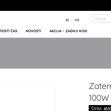
Preskoči
SI
HR
na
Iskanje
vsebino
PROSTI ČAS
NOVOSTI
AKCIJA – ZADNJI KOSI
Zatem
100W 
ŠIFRA
459