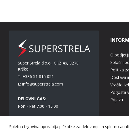
INFORM
O podjetj
Splošni p
Super Strela d.o.o., CKŽ 46, 8270
Krško
Politika z
T: +386 51 815 051
Dostava in
E:
info@superstrela.com
Vračilo iz
Pogosta 
DELOVNI ČAS:
Prijava
Pon - Pet 7.00 - 15.00
Spletna trgovina uporablja piškotke za delovanje in spletno anal