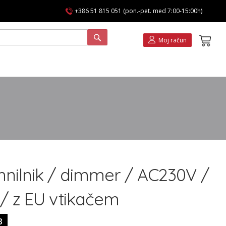
+386 51 815 051 (pon.-pet. med 7:00-15:00h)
Koša
Moj račun
nilnik / dimmer / AC230V /
/ z EU vtikačem
3