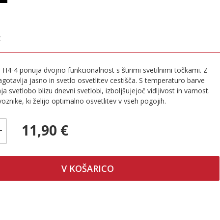
€
€
 H4-4 ponuja dvojno funkcionalnost s štirimi svetilnimi točkami. Z
otavlja jasno in svetlo osvetlitev cestišča. S temperaturo barve
a svetlobo blizu dnevni svetlobi, izboljšujejoč vidljivost in varnost.
voznike, ki želijo optimalno osvetlitev v vseh pogojih.
11,90 €
+
V KOŠARICO