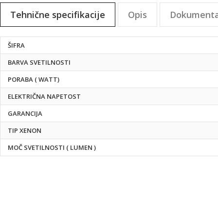
na
Tehnične specifikacije
Opis
Dokumenta
začetek
galerije
slik
Tehnične
ŠIFRA
specifikacije
BARVA SVETILNOSTI
PORABA ( WATT)
ELEKTRIČNA NAPETOST
GARANCIJA
TIP XENON
MOČ SVETILNOSTI ( LUMEN )