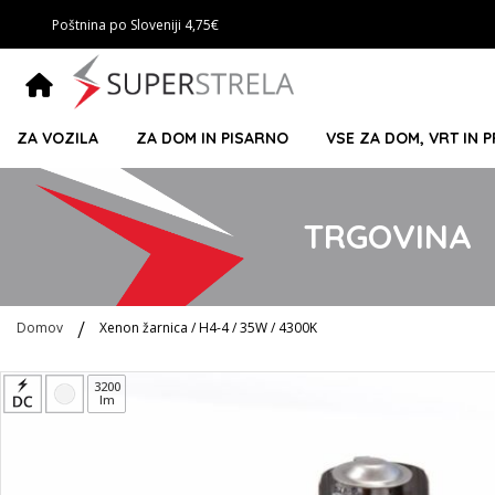
Poštnina po Sloveniji 4,75€
ZA VOZILA
ZA DOM IN PISARNO
VSE ZA DOM, VRT IN 
TRGOVINA
Domov
Xenon žarnica / H4-4 / 35W / 4300K
Preskoči
3200
lm
na
konec
galerije
slik