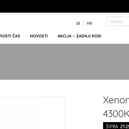
Preskoči
SI
HR
na
Iskanje
vsebino
PROSTI ČAS
NOVOSTI
AKCIJA – ZADNJI KOSI
Xenon
4300
ŠIFRA
212