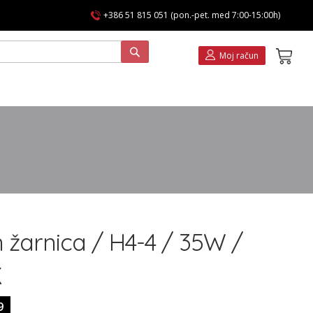
+386 51 815 051 (pon.-pet. med 7:00-15:00h)
Koša
Moj račun
 žarnica / H4-4 / 35W /
K
9