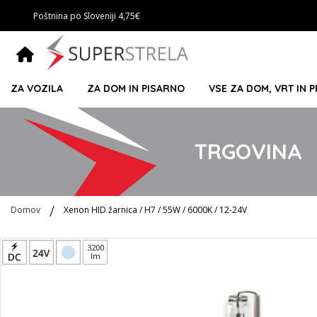
Poštnina po Sloveniji 4,75€
ZA VOZILA
ZA DOM IN PISARNO
VSE ZA DOM, VRT IN 
TRGOVINA
Domov
Xenon HID žarnica / H7 / 55W / 6000K / 12-24V
Preskoči
3200
lm
na
konec
galerije
slik