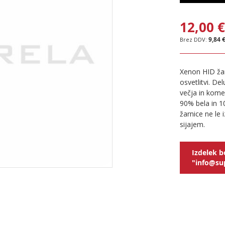
12,00 
9,84 
Xenon HID žar
osvetlitvi. De
večja in kome
90% bela in 1
žarnice ne le 
sijajem.
Izdelek b
"info@sup