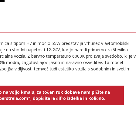
€
€
nica s tipom H7 in močjo 55W predstavlja vrhunec v avtomobilski
luje na vhodni napetosti 12-24V, kar jo naredi primerno za številna
rcialna vozila. Z barvno temperaturo 6000K proizvaja svetlobo, ki je v
0% modra, zagotavljajoč jasno in naravno osvetlitev. Ta model
izboljša vidljivost, temveč tudi estetiko vozila s sodobnim in svetlim
o na voljo kmalu, za točen rok dobave nam pišite na
erstrela.com", dopišite le šifro izdelka in količno.