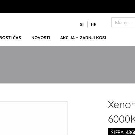
Preskoči
SI
HR
na
Iskanje
vsebino
PROSTI ČAS
NOVOSTI
AKCIJA – ZADNJI KOSI
Xenon
6000K
ŠIFRA
436