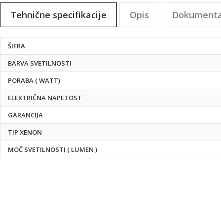
na
Tehnične specifikacije
Opis
Dokumenta
začetek
galerije
slik
Tehnične
ŠIFRA
specifikacije
BARVA SVETILNOSTI
PORABA ( WATT)
ELEKTRIČNA NAPETOST
GARANCIJA
TIP XENON
MOČ SVETILNOSTI ( LUMEN )