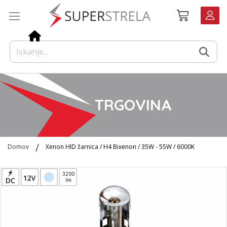
Preskoči
Košarica
na
vsebino
TRGOVINA
Domov
Xenon HID žarnica / H4 Bixenon / 35W - 55W / 6000K
Preskoči
3200
na
lm
konec
galerije
slik