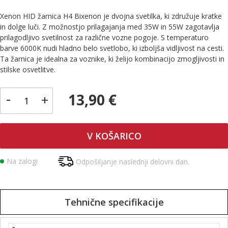
Xenon HID žarnica H4 Bixenon je dvojna svetilka, ki združuje kratke
in dolge luči. Z možnostjo prilagajanja med 35W in 55W zagotavlja
prilagodljivo svetilnost za različne vozne pogoje. S temperaturo
barve 6000K nudi hladno belo svetlobo, ki izboljša vidljivost na cesti.
Ta žarnica je idealna za voznike, ki želijo kombinacijo zmogljivosti in
stilske osvetlitve.
-
13,90 €
+
V KOŠARICO
Na zalogi
Odpošiljanje naslednji delovni dan.
Tehnične specifikacije
Tehnične