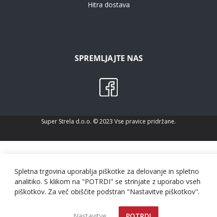
Hitra dostava
SPREMLJAJTE NAS
Super Strela d.o.o. © 2023 Vse pravice pridržane.
Spletna trgovina uporablja piškotke za delovanje in spletno
analitiko. S klikom na "POTRDI" se strinjate z uporabo vseh
piškotkov. Za več obiščite podstran "Nastavitve piškotkov".
Nastavitve
POTRDI