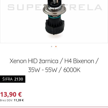
Preskoči
na
Xenon HID žarnica / H4 Bixenon /
začetek
galerije
35W - 55W / 6000K
slik
ŠIFRA
2130
13,90 €
11,39 €