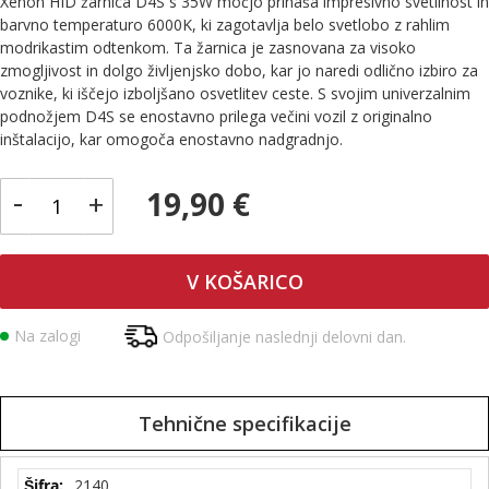
Xenon HID žarnica D4S s 35W močjo prinaša impresivno svetilnost in
barvno temperaturo 6000K, ki zagotavlja belo svetlobo z rahlim
modrikastim odtenkom. Ta žarnica je zasnovana za visoko
zmogljivost in dolgo življenjsko dobo, kar jo naredi odlično izbiro za
voznike, ki iščejo izboljšano osvetlitev ceste. S svojim univerzalnim
podnožjem D4S se enostavno prilega večini vozil z originalno
inštalacijo, kar omogoča enostavno nadgradnjo.
-
19,90 €
+
V KOŠARICO
Na zalogi
Odpošiljanje naslednji delovni dan.
Tehnične specifikacije
Tehnične
2140