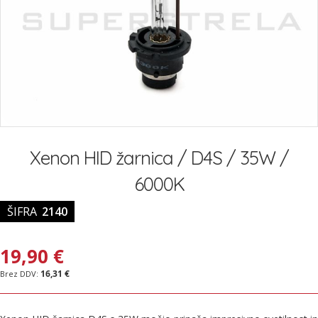
Preskoči
na
Xenon HID žarnica / D4S / 35W /
začetek
galerije
6000K
slik
ŠIFRA
2140
19,90 €
16,31 €