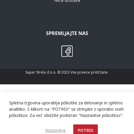
Hitra dostava
SPREMLJAJTE NAS
Super Strela d.o.o. © 2023 Vse pravice pridržane.
Spletna trgovina uporablja piškotke za delovanje in spletno
analitiko. S klikom na "POTRDI" se strinjate z uporabo vseh
piškotkov. Za več obiščite podstran "Nastavitve piškotkov".
Nastavitve
POTRDI