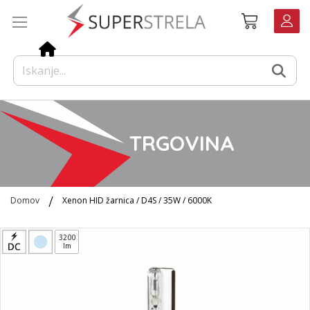
Preskoči
Košarica
na
vsebino
TRGOVINA
Domov
Xenon HID žarnica / D4S / 35W / 6000K
Preskoči
3200
na
lm
konec
galerije
slik