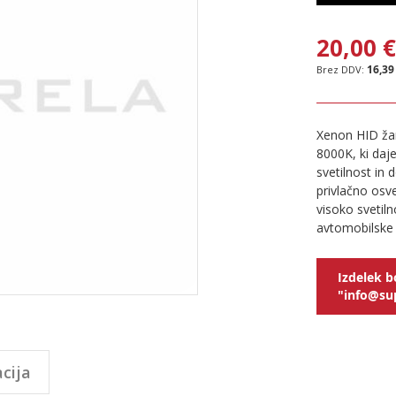
20,00 
16,39
Xenon HID ža
8000K, ki daj
svetilnost in 
privlačno osvet
visoko svetil
avtomobilske 
Izdelek b
"info@sup
cija