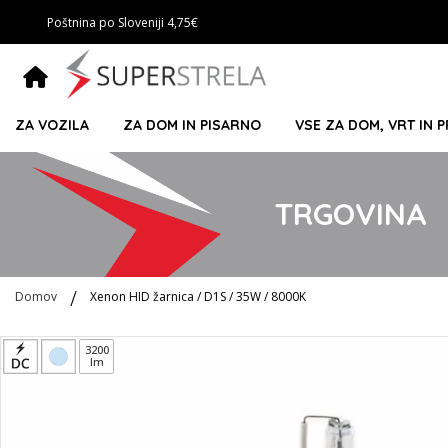
Poštnina po Sloveniji 4,75€
ZA VOZILA
ZA DOM IN PISARNO
VSE ZA DOM, VRT IN 
TRGOVINA
Domov
Xenon HID žarnica / D1S / 35W / 8000K
Preskoči
3200
lm
na
konec
galerije
slik