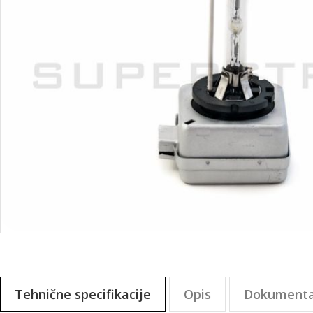
Preskoči
na
začetek
galerije
Tehnične specifikacije
Opis
Dokumenta
slik