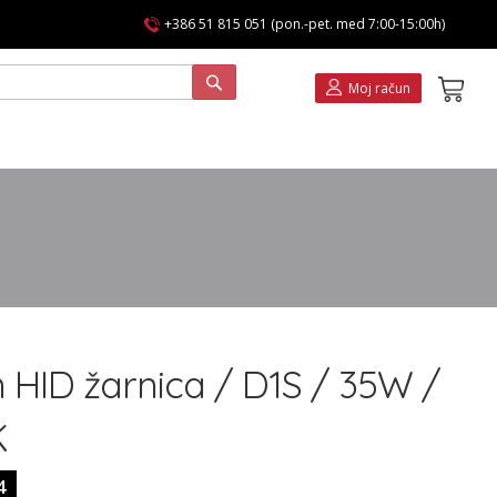
+386 51 815 051 (pon.-pet. med 7:00-15:00h)
Koša
Moj račun
 HID žarnica / D1S / 35W /
K
4