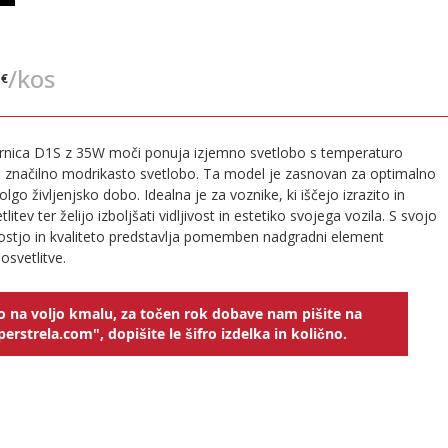
€
/kos
 €
rnica D1S z 35W moči ponuja izjemno svetlobo s temperaturo
e značilno modrikasto svetlobo. Ta model je zasnovan za optimalno
dolgo življenjsko dobo. Idealna je za voznike, ki iščejo izrazito in
litev ter želijo izboljšati vidljivost in estetiko svojega vozila. S svojo
nostjo in kvaliteto predstavlja pomemben nadgradni element
osvetlitve.
o na voljo kmalu, za točen rok dobave nam pišite na
erstrela.com", dopišite le šifro izdelka in količno.