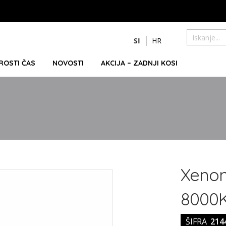
Preskoči
SI
HR
na
Iskanje
vsebino
PROSTI ČAS
NOVOSTI
AKCIJA – ZADNJI KOSI
Xenon
8000
ŠIFRA
214